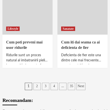
Lifestyle
Sanatate
Cum poti preveni mai
Cum iti dai seama ca ai
usor ridurile
deficienta de fier
Ridurile sunt un proces
Deficienta de fier este una
natural al imbatranirii pielii,
dintre cele mai frecvente
insa aparitia lor poate fi
carente nutritionale,
intarziata semnificativ prin
afectand persoane de toate
obiceiuri corecte si ingrijire...
varstele, in special femeile,
copiii...
Paginație
2
3
4
35
Next
1
…
articole
Recomandam: