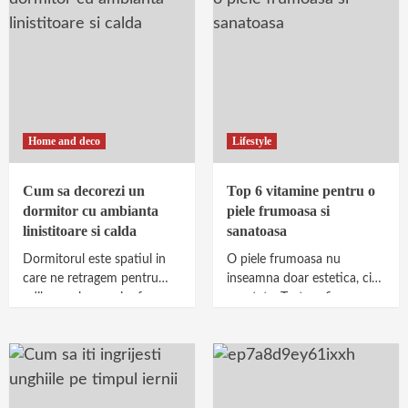
Home and deco
Lifestyle
Cum sa decorezi un
Top 6 vitamine pentru o
dormitor cu ambianta
piele frumoasa si
linistitoare si calda
sanatoasa
Dormitorul este spatiul in
O piele frumoasa nu
care ne retragem pentru
inseamna doar estetica, ci si
odihna, relaxare si refacere
sanatate. Textura fina,
dupa o zi agitata. De aceea,
luminozitatea si elasticitatea
modul in...
sunt semne ca organismul
primeste...