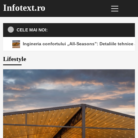
Primary
Sari
Infotext.ro
Menu
la
conținut
CELE MAI NOI:
Ingineria confortului „All-Seasons”: Detaliile tehnice a
Lifestyle