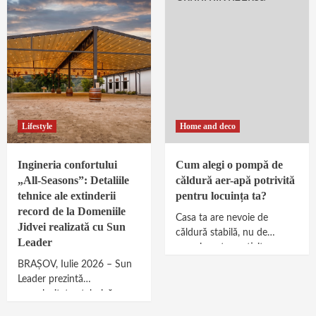
Lifestyle
Home and deco
Ingineria confortului
Cum alegi o pompă de
„All-Seasons”: Detaliile
căldură aer-apă potrivită
tehnice ale extinderii
pentru locuința ta?
record de la Domeniile
Casa ta are nevoie de
Jidvei realizată cu Sun
căldură stabilă, nu de
Leader
experimente costisitoare.
Mulți proprietari sar de la
BRAȘOV, Iulie 2026 – Sun
centrală pe gaz la...
Leader prezintă
complexitatea tehnică a
proiectului de la Castelul