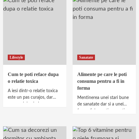
Lifestyle
Sanatate
Cum te poti reface dupa
Alimente pe care le poti
o relatie toxica
consuma pentru a fi in
forma
A iesi dintr-o relatie toxica
este un pas curajos, dar
Mentinerea unei stari bune
procesul de vindecare nu se
de sanatate dar si a unei
incheie odata cu
forme fizice optime nu tine
despartirea. De...
doar de exercitii fizice, ci...