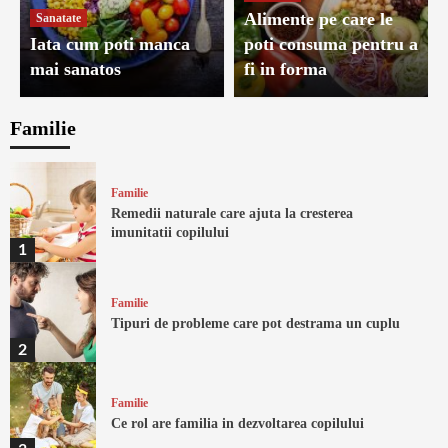
Alimente pe care le
Sanatate
Iata cum poti manca
poti consuma pentru a
mai sanatos
fi in forma
Familie
Familie
Remedii naturale care ajuta la cresterea
imunitatii copilului
1
Familie
Tipuri de probleme care pot destrama un cuplu
2
Familie
Ce rol are familia in dezvoltarea copilului