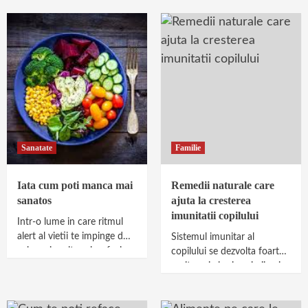
Bethlen-Haller, unde
infrastructura outdoor
atinge pragul...
Sanatate
Familie
Iata cum poti manca mai
Remedii naturale care
sanatos
ajuta la cresterea
imunitatii copilului
Intr-o lume in care ritmul
alert al vietii te impinge de
Sistemul imunitar al
cele mai multe ori sa faci
copilului se dezvolta foarte
alegeri alimentare rapide...
mult, mai ales in primii ani
de viata. Expunerea la
diferiti factori externi,...