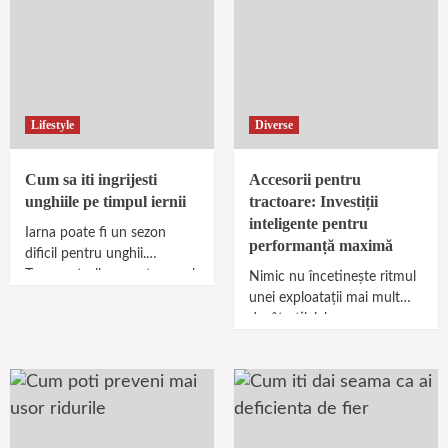
Lifestyle
Diverse
Cum sa iti ingrijesti
Accesorii pentru
unghiile pe timpul iernii
tractoare: Investiții
inteligente pentru
Iarna poate fi un sezon
performanță maximă
dificil pentru unghii.
Temperaturile scazute, aerul
Nimic nu încetinește ritmul
uscat si spalatul frecvent pe
unei exploatații mai mult
maini duc adesea la...
decât utilajele care „se
descurcă”, dar nu excelează.
Mulți fermieri simt asta...