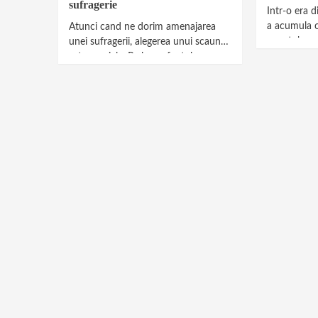
sufragerie
Intr-o era d
a acumula o
Atunci cand ne dorim amenajarea
smartphoneu
unei sufragerii, alegerea unui scaun
si, uneori, r
este cruciala. Pe langa faptul ca o
sufragereie trebuie sa...