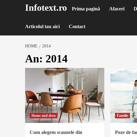
Sari
Infotext.ro
Prima pagină
Afaceri
D
la
conținut
Articolul tau aici
Contact
HOME
2014
An:
2014
Home and deco
Familie
Cum alegem scaunele din
Poze de fa