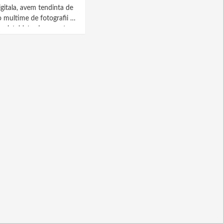
igitala, avem tendinta de
 multime de fotografii in
ri, tablete si computer
iscam...