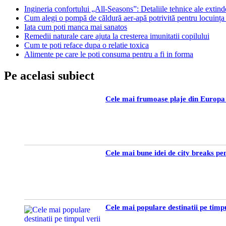
Ingineria confortului „All-Seasons”: Detaliile tehnice ale extin
Cum alegi o pompă de căldură aer-apă potrivită pentru locuința 
Iata cum poti manca mai sanatos
Remedii naturale care ajuta la cresterea imunitatii copilului
Cum te poti reface dupa o relatie toxica
Alimente pe care le poti consuma pentru a fi in forma
Pe acelasi subiect
Cele mai frumoase plaje din Europa p
Cele mai bune idei de city breaks p
Cele mai populare destinatii pe timpu