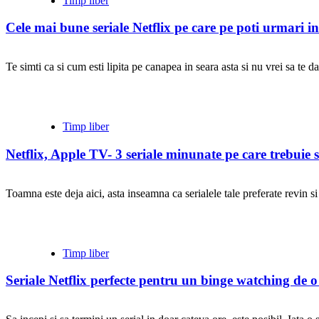
Timp liber
Cele mai bune seriale Netflix pe care pe poti urmari 
Te simti ca si cum esti lipita pe canapea in seara asta si nu vrei sa te dai
Timp liber
Netflix, Apple TV- 3 seriale minunate pe care trebuie s
Toamna este deja aici, asta inseamna ca serialele tale preferate revin si 
Timp liber
Seriale Netflix perfecte pentru un binge watching de o