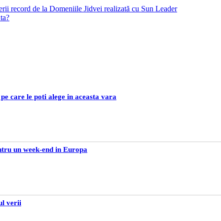
derii record de la Domeniile Jidvei realizată cu Sun Leader
ta?
e care le poti alege in aceasta vara
entru un week-end in Europa
l verii