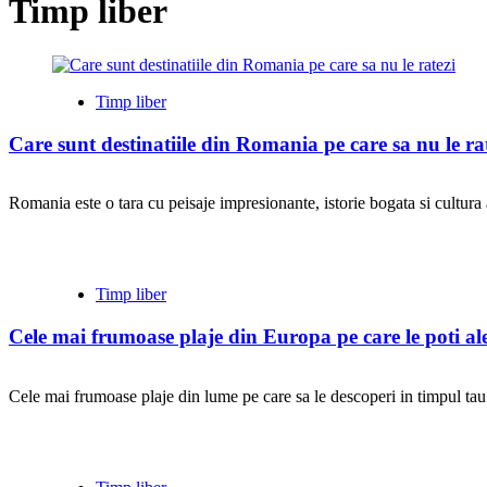
Timp liber
Timp liber
Care sunt destinatiile din Romania pe care sa nu le ra
Romania este o tara cu peisaje impresionante, istorie bogata si cultura a
Timp liber
Cele mai frumoase plaje din Europa pe care le poti al
Cele mai frumoase plaje din lume pe care sa le descoperi in timpul tau l