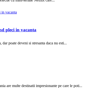
selectie cu mini-seriale Netflix care...
and pleci in vacanta
 dar poate deveni si stresanta daca nu esti...
ia are multe destinatii impresionante pe care le poti...