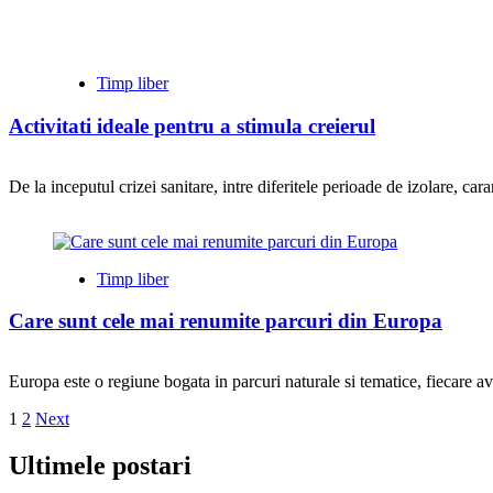
Timp liber
Activitati ideale pentru a stimula creierul
De la inceputul crizei sanitare, intre diferitele perioade de izolare, cara
Timp liber
Care sunt cele mai renumite parcuri din Europa
Europa este o regiune bogata in parcuri naturale si tematice, fiecare av
Paginație
1
2
Next
articole
Ultimele postari