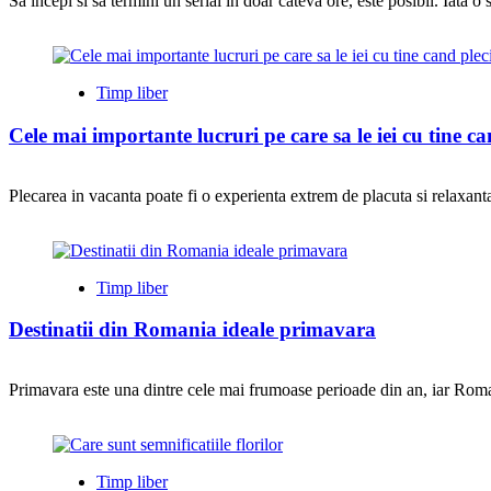
Sa incepi si sa termini un serial in doar cateva ore, este posibil. Iata o 
Timp liber
Cele mai importante lucruri pe care sa le iei cu tine c
Plecarea in vacanta poate fi o experienta extrem de placuta si relaxanta,
Timp liber
Destinatii din Romania ideale primavara
Primavara este una dintre cele mai frumoase perioade din an, iar Roman
Timp liber