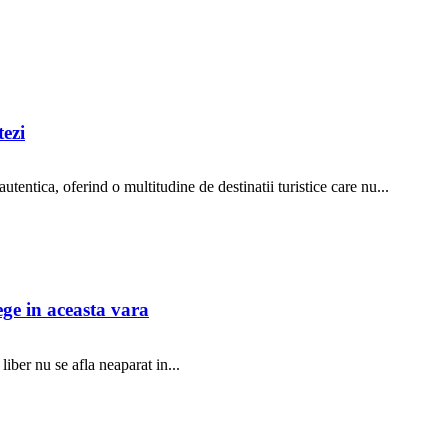
tezi
utentica, oferind o multitudine de destinatii turistice care nu...
ege in aceasta vara
iber nu se afla neaparat in...