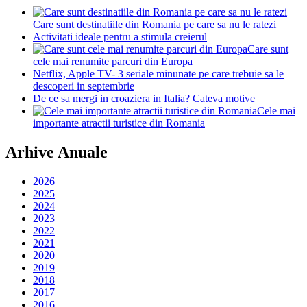
Care sunt destinatiile din Romania pe care sa nu le ratezi
Activitati ideale pentru a stimula creierul
Care sunt
cele mai renumite parcuri din Europa
Netflix, Apple TV- 3 seriale minunate pe care trebuie sa le
descoperi in septembrie
De ce sa mergi in croaziera in Italia? Cateva motive
Cele mai
importante atractii turistice din Romania
Arhive Anuale
2026
2025
2024
2023
2022
2021
2020
2019
2018
2017
2016