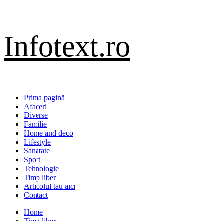
Sari
Infotext.ro
la
conținut
Primary
Prima pagină
Menu
Afaceri
Diverse
Familie
Home and deco
Lifestyle
Sanatate
Sport
Tehnologie
Timp liber
Articolul tau aici
Contact
Home
Timp liber