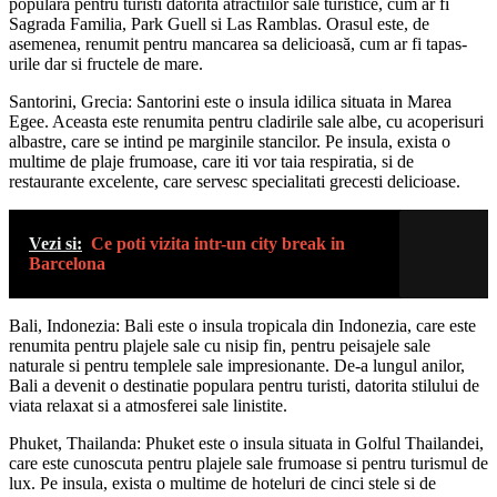
populară pentru turisti datorita atractiilor sale turistice, cum ar fi
Sagrada Familia, Park Guell si Las Ramblas. Orasul este, de
asemenea, renumit pentru mancarea sa delicioasă, cum ar fi tapas-
urile dar si fructele de mare.
Santorini, Grecia: Santorini este o insula idilica situata in Marea
Egee. Aceasta este renumita pentru cladirile sale albe, cu acoperisuri
albastre, care se intind pe marginile stancilor. Pe insula, exista o
multime de plaje frumoase, care iti vor taia respiratia, si de
restaurante excelente, care servesc specialitati grecesti delicioase.
Vezi si:
Ce poti vizita intr-un city break in
Barcelona
Bali, Indonezia: Bali este o insula tropicala din Indonezia, care este
renumita pentru plajele sale cu nisip fin, pentru peisajele sale
naturale si pentru templele sale impresionante. De-a lungul anilor,
Bali a devenit o destinatie populara pentru turisti, datorita stilului de
viata relaxat si a atmosferei sale linistite.
Phuket, Thailanda: Phuket este o insula situata in Golful Thailandei,
care este cunoscuta pentru plajele sale frumoase si pentru turismul de
lux. Pe insula, exista o multime de hoteluri de cinci stele si de