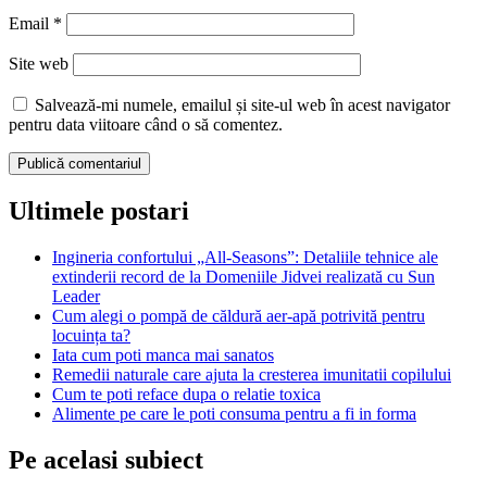
Email
*
Site web
Salvează-mi numele, emailul și site-ul web în acest navigator
pentru data viitoare când o să comentez.
Ultimele postari
Ingineria confortului „All-Seasons”: Detaliile tehnice ale
extinderii record de la Domeniile Jidvei realizată cu Sun
Leader
Cum alegi o pompă de căldură aer-apă potrivită pentru
locuința ta?
Iata cum poti manca mai sanatos
Remedii naturale care ajuta la cresterea imunitatii copilului
Cum te poti reface dupa o relatie toxica
Alimente pe care le poti consuma pentru a fi in forma
Pe acelasi subiect