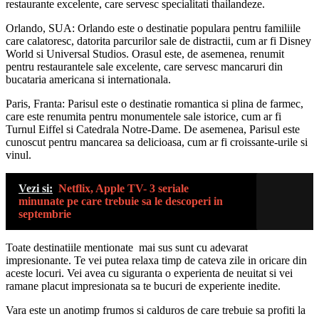
restaurante excelente, care servesc specialitati thailandeze.
Orlando, SUA: Orlando este o destinatie populara pentru familiile
care calatoresc, datorita parcurilor sale de distractii, cum ar fi Disney
World si Universal Studios. Orasul este, de asemenea, renumit
pentru restaurantele sale excelente, care servesc mancaruri din
bucataria americana si internationala.
Paris, Franta: Parisul este o destinatie romantica si plina de farmec,
care este renumita pentru monumentele sale istorice, cum ar fi
Turnul Eiffel si Catedrala Notre-Dame. De asemenea, Parisul este
cunoscut pentru mancarea sa delicioasa, cum ar fi croissante-urile si
vinul.
Vezi si:
Netflix, Apple TV- 3 seriale
minunate pe care trebuie sa le descoperi in
septembrie
Toate destinatiile mentionate mai sus sunt cu adevarat
impresionante. Te vei putea relaxa timp de cateva zile in oricare din
aceste locuri. Vei avea cu siguranta o experienta de neuitat si vei
ramane placut impresionata sa te bucuri de experiente inedite.
Vara este un anotimp frumos si calduros de care trebuie sa profiti la