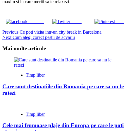
maxim si in care meriti sa te relaxezi.
Share on
Tweet
Save
Facebook
Continue
Previous
Ce poti vizita intr-un city break in Barcelona
Next
Cum alegi corect pestii de acvariu
Reading
Mai multe articole
Timp liber
Care sunt destinatiile din Romania pe care sa nu le
ratezi
Timp liber
Cele mai frumoase plaje din Europa pe care le poti