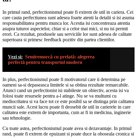
In primul rand, perfectionismul poate fi extrem de util in cariera. Cei
care cauta perfectiunea sunt adesea foarte atenti la detalii si isi asuma
responsabilitatea pentru munca lor. Acestia isi concentreaza atentia
asupra tuturor aspectelor, chiar si a celor mai mici, si nu isi permit
erori. Ca rezultat, produsele sau serviciile lor sunt adesea de calitate
superioara si primesc feedback pozitiv din partea clientilor.
Vezi si:
Semiremorcă cu prelată: alegerea
perfectă pentru transportul modern
In plus, perfectionismul poate fi motivatorul care ii determina pe
oameni sa-si depaseasca limitele si sa obtina rezultate remarcabile.
Atunci cand un perfectionist isi stabileste un obiectiv, acesta isi va
folosi toate resursele pentru a-l atinge. Nu se va multumi cu
mediocritatea si va face tot ce este posibil sa se distinga prin calitatea
muncii sale. Acest lucru poate fi deosebit de util in carierele in care
calitatea este extrem de importanta, cum ar fi in medicina, inginerie
sau tehnologie.
Cu toate astea, perfectionismul poate avea si dezavantaje. In primul
rand, poate fi extrem de epuizant si poate duce la oboseala cronica si