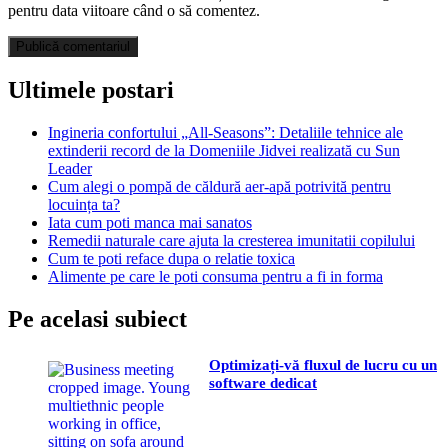
pentru data viitoare când o să comentez.
Ultimele postari
Ingineria confortului „All-Seasons”: Detaliile tehnice ale
extinderii record de la Domeniile Jidvei realizată cu Sun
Leader
Cum alegi o pompă de căldură aer-apă potrivită pentru
locuința ta?
Iata cum poti manca mai sanatos
Remedii naturale care ajuta la cresterea imunitatii copilului
Cum te poti reface dupa o relatie toxica
Alimente pe care le poti consuma pentru a fi in forma
Pe acelasi subiect
Optimizați-vă fluxul de lucru cu un
software dedicat