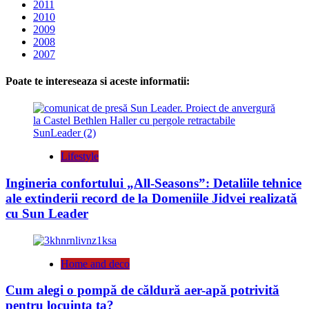
2011
2010
2009
2008
2007
Poate te intereseaza si aceste informatii:
Lifestyle
Ingineria confortului „All-Seasons”: Detaliile tehnice
ale extinderii record de la Domeniile Jidvei realizată
cu Sun Leader
Home and deco
Cum alegi o pompă de căldură aer-apă potrivită
pentru locuința ta?