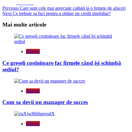
Facebook
Continue
Previous
Care sunt cele mai apreciate calitati la o femeie de afaceri
Next
Ce trebuie sa faci pentru a obtine un credit imobiliar?
Reading
Mai multe articole
Afaceri
Ce greșeli costisitoare fac firmele când își schimbă
sediul?
Afaceri
Cum sa devii un manager de succes
Afaceri