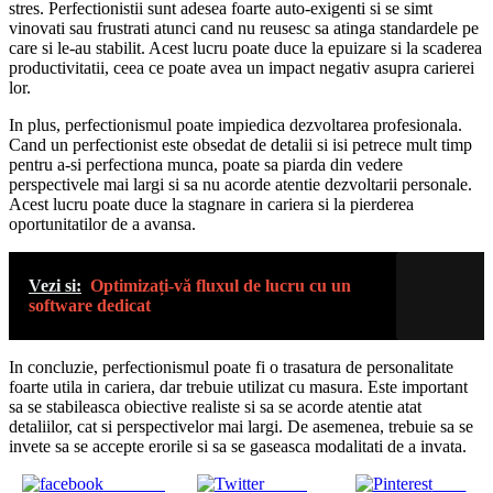
stres. Perfectionistii sunt adesea foarte auto-exigenti si se simt
vinovati sau frustrati atunci cand nu reusesc sa atinga standardele pe
care si le-au stabilit. Acest lucru poate duce la epuizare si la scaderea
productivitatii, ceea ce poate avea un impact negativ asupra carierei
lor.
In plus, perfectionismul poate impiedica dezvoltarea profesionala.
Cand un perfectionist este obsedat de detalii si isi petrece mult timp
pentru a-si perfectiona munca, poate sa piarda din vedere
perspectivele mai largi si sa nu acorde atentie dezvoltarii personale.
Acest lucru poate duce la stagnare in cariera si la pierderea
oportunitatilor de a avansa.
Vezi si:
Optimizați-vă fluxul de lucru cu un
software dedicat
In concluzie, perfectionismul poate fi o trasatura de personalitate
foarte utila in cariera, dar trebuie utilizat cu masura. Este important
sa se stabileasca obiective realiste si sa se acorde atentie atat
detaliilor, cat si perspectivelor mai largi. De asemenea, trebuie sa se
invete sa se accepte erorile si sa se gaseasca modalitati de a invata.
Share on
Tweet
Save