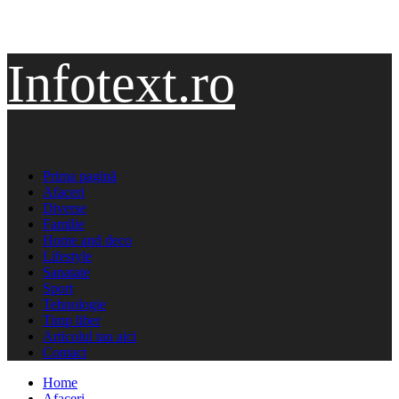
Sari
Infotext.ro
la
conținut
Primary
Prima pagină
Menu
Afaceri
Diverse
Familie
Home and deco
Lifestyle
Sanatate
Sport
Tehnologie
Timp liber
Articolul tau aici
Contact
Home
Afaceri