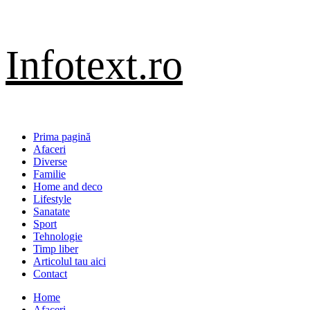
Sari
Infotext.ro
la
conținut
Primary
Prima pagină
Menu
Afaceri
Diverse
Familie
Home and deco
Lifestyle
Sanatate
Sport
Tehnologie
Timp liber
Articolul tau aici
Contact
Home
Afaceri