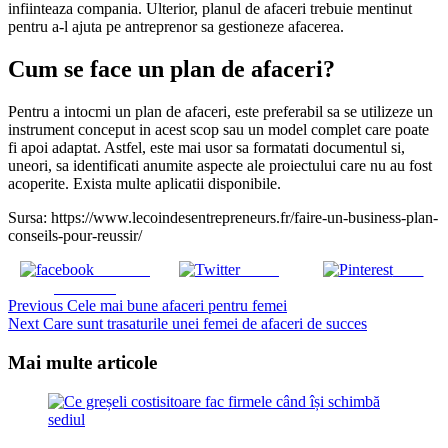
infiinteaza compania. Ulterior, planul de afaceri trebuie mentinut
pentru a-l ajuta pe antreprenor sa gestioneze afacerea.
Cum se face un plan de afaceri?
Pentru a intocmi un plan de afaceri, este preferabil sa se utilizeze un
instrument conceput in acest scop sau un model complet care poate
fi apoi adaptat. Astfel, este mai usor sa formatati documentul si,
uneori, sa identificati anumite aspecte ale proiectului care nu au fost
acoperite. Exista multe aplicatii disponibile.
Sursa: https://www.lecoindesentrepreneurs.fr/faire-un-business-plan-
conseils-pour-reussir/
Share on
Tweet
Save
Facebook
Continue
Previous
Cele mai bune afaceri pentru femei
Next
Care sunt trasaturile unei femei de afaceri de succes
Reading
Mai multe articole