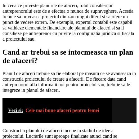
In ceea ce priveste planurile de afaceri, rolul consilierilor
antreprenorului este de a efectua o munca de supraveghere. Acestia
trebuie sa priveasca proiectul dintr-un unghi diferit si sa ofere un
punct de vedere extern. De exemplu, expertul contabil este capabil
sa valideze elementele financiare ale planului de afaceri si sa il
consilieze pe antreprenor cu privire la configuratia juridica si fiscala
a proiectului sau.
Cand ar trebui sa se intocmeasca un plan
de afaceri?
Planul de afaceri trebuie sa fie elaborat pe masura ce se avanseaza in
constructia proiectului de creare a afacerii. De fiecare data cand
antreprenorul afla informatii noi pentru proiectul sau, trebuie sa le
integreze in planul de afaceri.
Vezi si:
Cele mai bune afaceri pentru femei
Constructia planului de afaceri incepe in stadiul de idee a
proiectului. Lucrarile sunt aproape finalizate atunci cand se