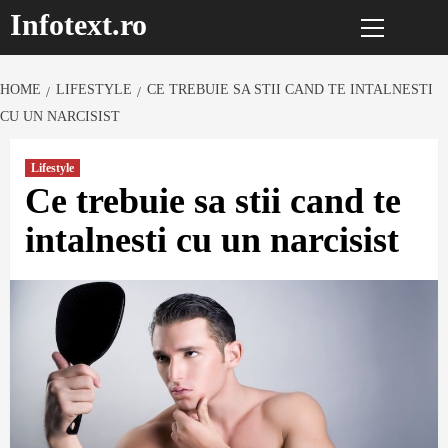
Primary
Sari
Infotext.ro
Menu
la
conținut
HOME
LIFESTYLE
CE TREBUIE SA STII CAND TE INTALNESTI
CU UN NARCISIST
Lifestyle
Ce trebuie sa stii cand te
intalnesti cu un narcisist