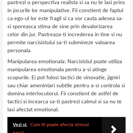
pastrezi o perspectiva realista si sa nu te lasi prins
in jocurile lor manipulative. Fii constient de faptul
ca ego-ul lor este fragil si ca vor cauta adesea sa-
si sporeasca stima de sine prin devalorizarea
celor din jur. Pastreaza-ti increderea in tine si nu
permite narcisistului sa-ti submineze valoarea
personala.
Manipularea emotionala: Narcisistul poate utiliza
manipularea emotionala pentru a-si atinge
scopurile. Ei pot folosi tactici de vinovatie, jigniri
sau chiar amenintari subtile pentru a-si controla si
domina interlocutorul. Fii constient de astfel de
tactici si incearca sa-ti pastrezi calmul si sa nu te
lasi afectat emotional.
Vezi si:
Cum iti poate afecta stresul
parul