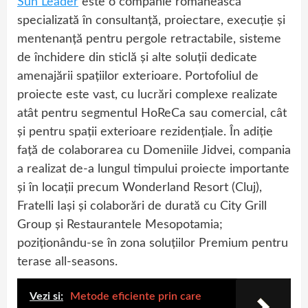
Sun Leader
este o companie românească
specializată în consultanță, proiectare, execuție și
mentenanță pentru pergole retractabile, sisteme
de închidere din sticlă și alte soluții dedicate
amenajării spațiilor exterioare. Portofoliul de
proiecte este vast, cu lucrări complexe realizate
atât pentru segmentul HoReCa sau comercial, cât
și pentru spații exterioare rezidențiale. În adiție
față de colaborarea cu Domeniile Jidvei, compania
a realizat de-a lungul timpului proiecte importante
și în locații precum Wonderland Resort (Cluj),
Fratelli Iași și colaborări de durată cu City Grill
Group și Restaurantele Mesopotamia;
poziționându-se în zona soluțiilor Premium pentru
terase all-seasons.
Vezi si:
Metode eficiente prin care