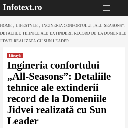
Primary
Sari
Infotext.ro
Menu
la
conținut
HOME
LIFESTYLE
INGINERIA CONFORTULUI „ALL-SEASONS”:
DETALIILE TEHNICE ALE EXTINDERII RECORD DE LA DOMENIILE
JIDVEI REALIZATĂ CU SUN LEADER
Lifestyle
Ingineria confortului
„All-Seasons”: Detaliile
tehnice ale extinderii
record de la Domeniile
Jidvei realizată cu Sun
Leader