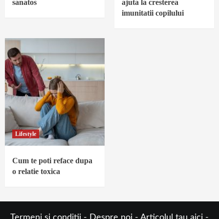
sanatos
ajuta la cresterea
imunitatii copilului
Lifestyle
Cum te poti reface dupa
o relatie toxica
Termeni si conditii
-
Despre noi
-
Articolul tau aici
-