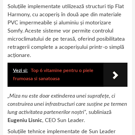
Soluțiile implementate utilizează structuri tip Flat
Harmony, cu acoperiș în două ape din materiale
PVC impermeabile și aluminiu și motorizare
Somfy. Aceste sisteme vor permite controlul
microclimatului de pe terasă, oferind posibilitatea
retragerii complete a acoperișului printr-o simplă
acționare.
Vezi si:
Top 6 vitamine pentru o piele
frumoasa si sanatoasa
„Miza nu este doar extinderea unei suprafețe, ci
construirea unei infrastructuri care susține pe termen
lung activitatea partenerilor noștri”
, subliniază
Eugeniu Lisnic
, CEO Sun Leader.
Soluțiile tehnice implementate de Sun Leader