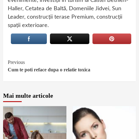
evenimente, investiții în turism la Castel Bethlen-
Haller, Cetatea de Baltă, Domeniile Jidvei, Sun
Leader, construcții terase Premium, construcții
spații exterioare.
Continue
Previous
Cum te poti reface dupa o relatie toxica
Reading
Mai multe articole