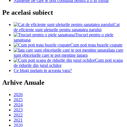
Alimente pe care le poti consuma pentru a fi in forma
Pe acelasi subiect
Cat
de eficiente sunt uleiurile pentru sanatatea parului
Trucuri pentru o piele
sanatoasa
Cum poti trata buzele crapate
Iata care
sunt obiceiurile care te pot mentine tanara
Cum poti scapa
de ridurile din jurul ochilor
Ce blugi purtam in aceasta vara?
Arhive Anuale
2026
2025
2024
2023
2022
2021
2020