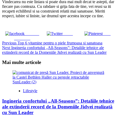
Vindecarea nu este liniara si poate dura mai mult decat te astepti, dar
fiecare pas conteaza. Cu rabdare si grija fata de tine, vei reusi sa iti
recapeti echilibrul si sa construiesti relatii mai sanatoase. Meriti
respect, iubire si liniste, iar drumul spre acestea incepe cu tine.
Share on
Tweet
Save
Facebook
Continue
Previous
Top 6 vitamine pentru o piele frumoasa si sanatoasa
Next
Ingineria confortului „All-Seasons”: Detaliile tehnice ale
Reading
extinderii record de la Domeniile Jidvei realizată cu Sun Leader
Mai multe articole
Lifestyle
Ingineria confortului „All-Seasons”: Detaliile tehnice
ale extinderii record de la Domeniile Jidvei realizată
cu Sun Leader