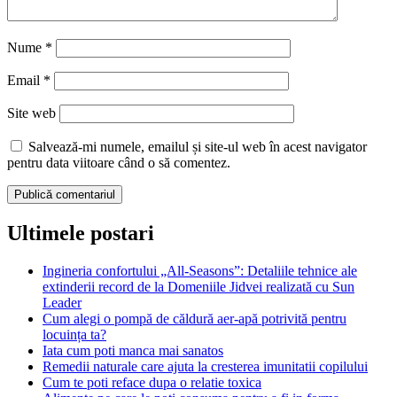
Nume
*
Email
*
Site web
Salvează-mi numele, emailul și site-ul web în acest navigator
pentru data viitoare când o să comentez.
Ultimele postari
Ingineria confortului „All-Seasons”: Detaliile tehnice ale
extinderii record de la Domeniile Jidvei realizată cu Sun
Leader
Cum alegi o pompă de căldură aer-apă potrivită pentru
locuința ta?
Iata cum poti manca mai sanatos
Remedii naturale care ajuta la cresterea imunitatii copilului
Cum te poti reface dupa o relatie toxica