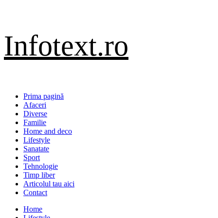
Sari
Infotext.ro
la
conținut
Primary
Prima pagină
Menu
Afaceri
Diverse
Familie
Home and deco
Lifestyle
Sanatate
Sport
Tehnologie
Timp liber
Articolul tau aici
Contact
Home
Lifestyle