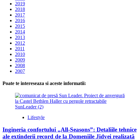
2019
2018
2017
2016
2015
2014
2013
2012
2011
2010
2009
2008
2007
Poate te intereseaza si aceste informatii:
Lifestyle
Ingineria confortului „All-Seasons”: Detaliile tehnice
ale extinderii record de la Domeniile Jidvei realizată