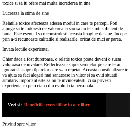
toxice si sa iti ofere mai multa increderea in tine.
Lucreaza la stima de sine
Relatiile toxice afecteaza adesea modul in care te percepi. Poti
ajunge sa te indoiesti de valoarea ta sau sa nu te simti suficient de
buna. Este esential sa reconstruiesti aceasta imagine de sine. Incepe
prin a-ti recunoaste calitatile si realizarile, oricat de mici ar parea.
Invata lectiile experientei
Chiar daca a fost dureroasa, o relatie toxica poate deveni o sursa
valoroasa de invatare. Reflecteaza asupra semnelor pe care le-ai
ignorat si asupra tiparelor care s-au repetat. Aceasta constientizare te
va ajuta sa faci alegeri mai sanatoase in viitor si sa eviti situatii
similare. Important este sa nu te invinovatesti, ci sa privesti
experienta ca pe o etapa din evolutia ta personala.
Vezi si:
Beneficiile exercitiilor in aer liber
Privind spre viitor