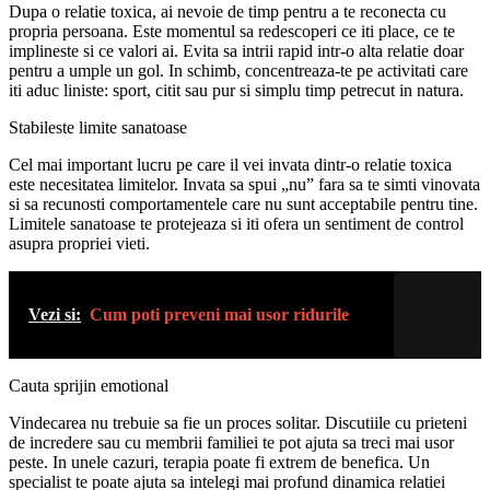
Dupa o relatie toxica, ai nevoie de timp pentru a te reconecta cu
propria persoana. Este momentul sa redescoperi ce iti place, ce te
implineste si ce valori ai. Evita sa intrii rapid intr-o alta relatie doar
pentru a umple un gol. In schimb, concentreaza-te pe activitati care
iti aduc liniste: sport, citit sau pur si simplu timp petrecut in natura.
Stabileste limite sanatoase
Cel mai important lucru pe care il vei invata dintr-o relatie toxica
este necesitatea limitelor. Invata sa spui „nu” fara sa te simti vinovata
si sa recunosti comportamentele care nu sunt acceptabile pentru tine.
Limitele sanatoase te protejeaza si iti ofera un sentiment de control
asupra propriei vieti.
Vezi si:
Cum poti preveni mai usor ridurile
Cauta sprijin emotional
Vindecarea nu trebuie sa fie un proces solitar. Discutiile cu prieteni
de incredere sau cu membrii familiei te pot ajuta sa treci mai usor
peste. In unele cazuri, terapia poate fi extrem de benefica. Un
specialist te poate ajuta sa intelegi mai profund dinamica relatiei