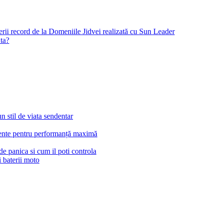
derii record de la Domeniile Jidvei realizată cu Sun Leader
ta?
n stil de viata sendentar
ligente pentru performanță maximă
de panica si cum il poti controla
i baterii moto