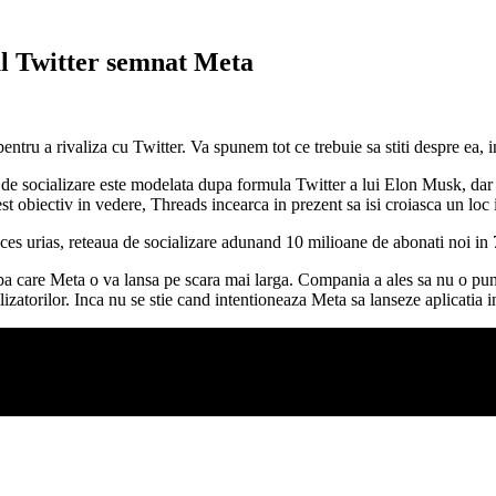
lul Twitter semnat Meta
tru a rivaliza cu Twitter. Va spunem tot ce trebuie sa stiti despre ea, in
 de socializare este modelata dupa formula Twitter a lui Elon Musk, da
 obiectiv in vedere, Threads incearca in prezent sa isi croiasca un loc in 
cces urias, reteaua de socializare adunand 10 milioane de abonati noi in 7
 dupa care Meta o va lansa pe scara mai larga. Compania a ales sa nu o pun
utilizatorilor. Inca nu se stie cand intentioneaza Meta sa lanseze aplicatia 