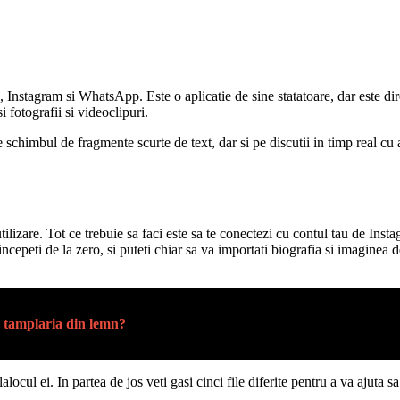
nstagram si WhatsApp. Este o aplicatie de sine statatoare, dar este dire
i fotografii si videoclipuri.
imbul de fragmente scurte de text, dar si pe discutii in timp real cu alt
utilizare. Tot ce trebuie sa faci este sa te conectezi cu contul tau de Ins
ncepeti de la zero, si puteti chiar sa va importati biografia si imaginea d
e tamplaria din lemn?
alocul ei. In partea de jos veti gasi cinci file diferite pentru a va ajuta sa