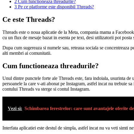
2
Cum functioneaza threadurile?
3
Pe ce platforme este disponibil Threads?
Ce este Threads?
Threads este o noua aplicatie de la Meta, compania mama a Facebook, I
cu un flux de mesaje bazat in esenta pe text, desi utilizatorii pot posta s
Dupa cum sugereaza si numele sau, reteaua sociala se concentreaza pe sch
alti membri ai comunitatii.
Cum functioneaza threadurile?
Unul dintre punctele forte ale Threads este, fara indoiala, usurinta de 
persoanele la care v-ati abonat pe Instagram, astfel incat nu trebuie sa i
contului Threads va sterge si contul Instagram.
Vezi si:
Schimbarea ferestrelor: care sunt avantajele oferite d
Interfata aplicatiei este destul de simpla, astfel incat nu va veti simti nel