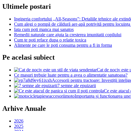
Ultimele postari
Ingineria confortului „All-Seasons”: Detaliile tehnice ale extin
Cum alegi o pompă de căldură aer-apă potrivită pentru locuința 
Iata cum poti manca mai sanatos
Remedii naturale care ajuta la cresterea imunitatii copilului
Cum te poti reface dupa o relatie toxica
Alimente pe care le poti consuma pentru a fi in forma
Pe acelasi subiect
Cat de nociv este u
Ce masuri trebuie luate pentru a avea o alimentatie sanatoasa?
Accesorii pentru tractoare: Investiții inte
7 semne ale epuizarii
Ce este atacul 
Importanța și funcționarea une
Arhive Anuale
2026
2025