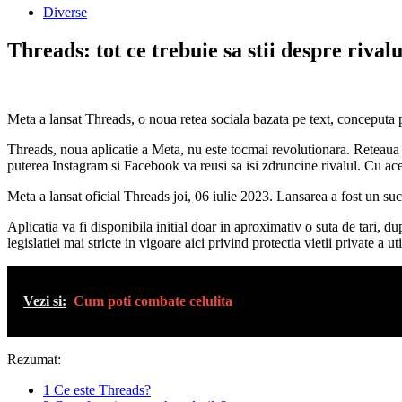
Diverse
Threads: tot ce trebuie sa stii despre riva
Meta a lansat Threads, o noua retea sociala bazata pe text, conceputa pen
Threads, noua aplicatie a Meta, nu este tocmai revolutionara. Reteaua
puterea Instagram si Facebook va reusi sa isi zdruncine rivalul. Cu acest
Meta a lansat oficial Threads joi, 06 iulie 2023. Lansarea a fost un su
Aplicatia va fi disponibila initial doar in aproximativ o suta de tari,
legislatiei mai stricte in vigoare aici privind protectia vietii private a 
Vezi si:
Cum poti combate celulita
Rezumat:
1
Ce este Threads?