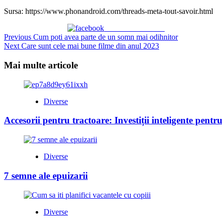
Sursa: https://www.phonandroid.com/threads-meta-tout-savoir.html
Share on Facebook
Continue
Previous
Cum poti avea parte de un somn mai odihnitor
Next
Care sunt cele mai bune filme din anul 2023
Reading
Mai multe articole
Diverse
Accesorii pentru tractoare: Investiții inteligente pe
Diverse
7 semne ale epuizarii
Diverse