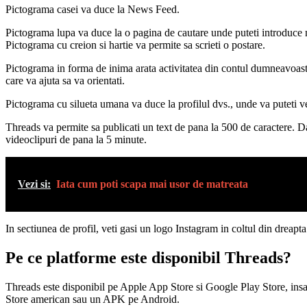
Pictograma casei va duce la News Feed.
Pictograma lupa va duce la o pagina de cautare unde puteti introduce nu
Pictograma cu creion si hartie va permite sa scrieti o postare.
Pictograma in forma de inima arata activitatea din contul dumneavoastra
care va ajuta sa va orientati.
Pictograma cu silueta umana va duce la profilul dvs., unde va puteti ve
Threads va permite sa publicati un text de pana la 500 de caractere. Dac
videoclipuri de pana la 5 minute.
Vezi si:
Iata cum poti scapa mai usor de matreata
In sectiunea de profil, veti gasi un logo Instagram in coltul din dreapta 
Pe ce platforme este disponibil Threads?
Threads este disponibil pe Apple App Store si Google Play Store, insa n
Store american sau un APK pe Android.