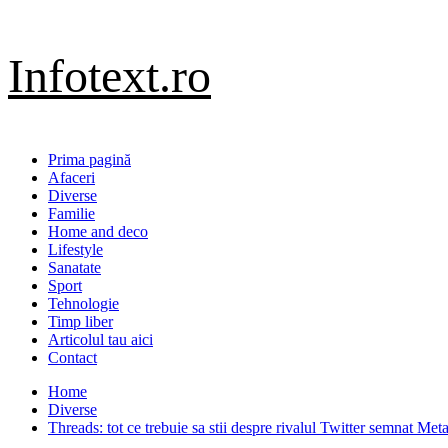
Sari
Infotext.ro
la
conținut
Primary
Prima pagină
Menu
Afaceri
Diverse
Familie
Home and deco
Lifestyle
Sanatate
Sport
Tehnologie
Timp liber
Articolul tau aici
Contact
Home
Diverse
Threads: tot ce trebuie sa stii despre rivalul Twitter semnat Met