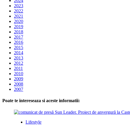
2024
2023
2022
2021
2020
2019
2018
2017
2016
2015
2014
2013
2012
2011
2010
2009
2008
2007
Poate te intereseaza si aceste informatii:
Lifestyle