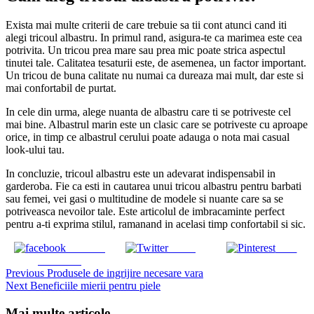
Exista mai multe criterii de care trebuie sa tii cont atunci cand iti
alegi tricoul albastru. In primul rand, asigura-te ca marimea este cea
potrivita. Un tricou prea mare sau prea mic poate strica aspectul
tinutei tale. Calitatea tesaturii este, de asemenea, un factor important.
Un tricou de buna calitate nu numai ca dureaza mai mult, dar este si
mai confortabil de purtat.
In cele din urma, alege nuanta de albastru care ti se potriveste cel
mai bine. Albastrul marin este un clasic care se potriveste cu aproape
orice, in timp ce albastrul cerului poate adauga o nota mai casual
look-ului tau.
In concluzie, tricoul albastru este un adevarat indispensabil in
garderoba. Fie ca esti in cautarea unui tricou albastru pentru barbati
sau femei, vei gasi o multitudine de modele si nuante care sa se
potriveasca nevoilor tale. Este articolul de imbracaminte perfect
pentru a-ti exprima stilul, ramanand in acelasi timp confortabil si sic.
Share on
Tweet
Save
Facebook
Continue
Previous
Produsele de ingrijire necesare vara
Next
Beneficiile mierii pentru piele
Reading
Mai multe articole