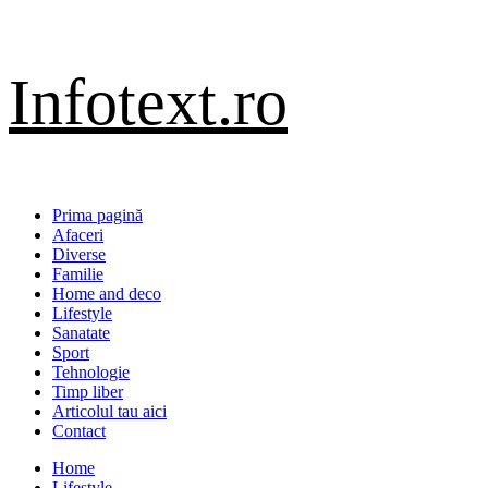
Sari
Infotext.ro
la
conținut
Primary
Prima pagină
Menu
Afaceri
Diverse
Familie
Home and deco
Lifestyle
Sanatate
Sport
Tehnologie
Timp liber
Articolul tau aici
Contact
Home
Lifestyle