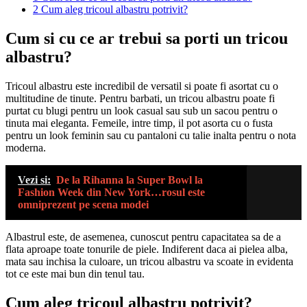
2
Cum aleg tricoul albastru potrivit?
Cum si cu ce ar trebui sa porti un tricou
albastru?
Tricoul albastru este incredibil de versatil si poate fi asortat cu o
multitudine de tinute. Pentru barbati, un tricou albastru poate fi
purtat cu blugi pentru un look casual sau sub un sacou pentru o
tinuta mai eleganta. Femeile, intre timp, il pot asorta cu o fusta
pentru un look feminin sau cu pantaloni cu talie inalta pentru o nota
moderna.
Vezi si:
De la Rihanna la Super Bowl la
Fashion Week din New York…rosul este
omniprezent pe scena modei
Albastrul este, de asemenea, cunoscut pentru capacitatea sa de a
flata aproape toate tonurile de piele. Indiferent daca ai pielea alba,
mata sau inchisa la culoare, un tricou albastru va scoate in evidenta
tot ce este mai bun din tenul tau.
Cum aleg tricoul albastru potrivit?