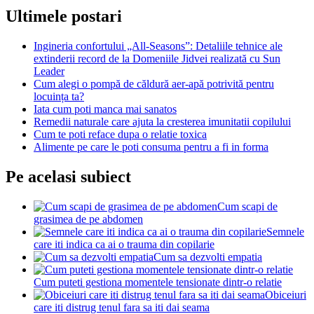
Ultimele postari
Ingineria confortului „All-Seasons”: Detaliile tehnice ale
extinderii record de la Domeniile Jidvei realizată cu Sun
Leader
Cum alegi o pompă de căldură aer-apă potrivită pentru
locuința ta?
Iata cum poti manca mai sanatos
Remedii naturale care ajuta la cresterea imunitatii copilului
Cum te poti reface dupa o relatie toxica
Alimente pe care le poti consuma pentru a fi in forma
Pe acelasi subiect
Cum scapi de
grasimea de pe abdomen
Semnele
care iti indica ca ai o trauma din copilarie
Cum sa dezvolti empatia
Cum puteti gestiona momentele tensionate dintr-o relatie
Obiceiuri
care iti distrug tenul fara sa iti dai seama