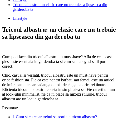
Tricoul albastru: un clasic care nu trebuie sa lipseasca din
garderoba ta
Lifestyle
Tricoul albastru: un clasic care nu trebuie
sa lipseasca din garderoba ta
Cum poti face din tricoul albastru un must-have? Afla de ce aceasta
piesa este esentiala in garderoba ta si cum sa il alegi si sa il porti
corect!
Chic, casual si versatil, tricoul albastru este un must-have pentru
orice fashionista. Fie ca este pentru barbati sau femei, este un articol
de imbracaminte care adauga o nota de eleganta oricarei tinute.
Eficienta tricoului albastru consta in simplitatea sa. Fie ca esti un fan
al look-ului minimalist, fie ca iti place sa mixezi stilurile, tricoul
albastru are un loc in garderoba ta.
Rezumat:
1
Cum si cu ce ar trebui sa porti un tricou albastru?