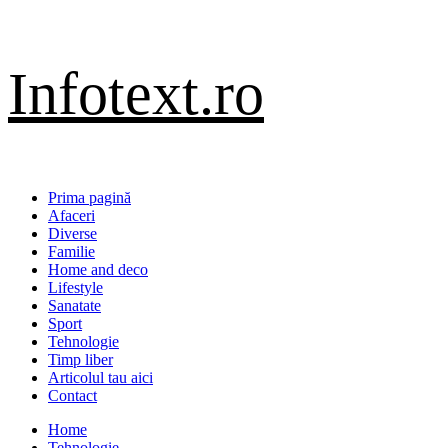
Sari
Infotext.ro
la
conținut
Primary
Prima pagină
Menu
Afaceri
Diverse
Familie
Home and deco
Lifestyle
Sanatate
Sport
Tehnologie
Timp liber
Articolul tau aici
Contact
Home
Tehnologie