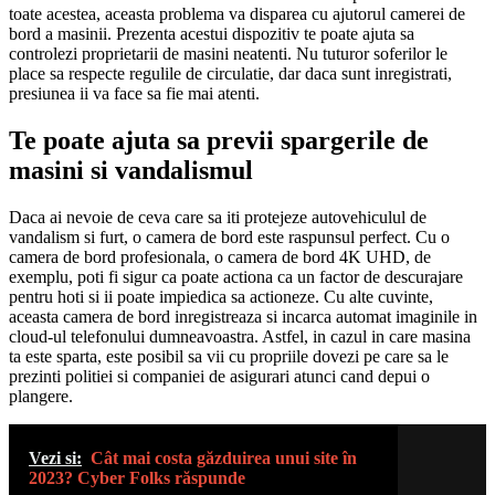
toate acestea, aceasta problema va disparea cu ajutorul camerei de
bord a masinii. Prezenta acestui dispozitiv te poate ajuta sa
controlezi proprietarii de masini neatenti. Nu tuturor soferilor le
place sa respecte regulile de circulatie, dar daca sunt inregistrati,
presiunea ii va face sa fie mai atenti.
Te poate ajuta sa previi spargerile de
masini si vandalismul
Daca ai nevoie de ceva care sa iti protejeze autovehiculul de
vandalism si furt, o camera de bord este raspunsul perfect. Cu o
camera de bord profesionala, o camera de bord 4K UHD, de
exemplu, poti fi sigur ca poate actiona ca un factor de descurajare
pentru hoti si ii poate impiedica sa actioneze. Cu alte cuvinte,
aceasta camera de bord inregistreaza si incarca automat imaginile in
cloud-ul telefonului dumneavoastra. Astfel, in cazul in care masina
ta este sparta, este posibil sa vii cu propriile dovezi pe care sa le
prezinti politiei si companiei de asigurari atunci cand depui o
plangere.
Vezi si:
Cât mai costa găzduirea unui site în
2023? Cyber Folks răspunde