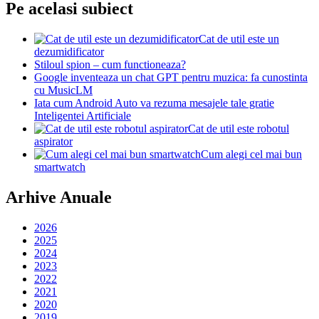
Pe acelasi subiect
Cat de util este un
dezumidificator
Stiloul spion – cum functioneaza?
Google inventeaza un chat GPT pentru muzica: fa cunostinta
cu MusicLM
Iata cum Android Auto va rezuma mesajele tale gratie
Inteligentei Artificiale
Cat de util este robotul
aspirator
Cum alegi cel mai bun
smartwatch
Arhive Anuale
2026
2025
2024
2023
2022
2021
2020
2019