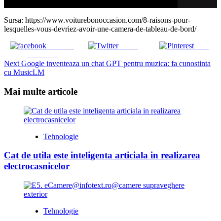
Sursa: https://www.voiturebonoccasion.com/8-raisons-pour-
lesquelles-vous-devriez-avoir-une-camera-de-tableau-de-bord/
Share on
Tweet
Save
Facebook
Continue
Next
Google inventeaza un chat GPT pentru muzica: fa cunostinta
cu MusicLM
Reading
Mai multe articole
Tehnologie
Cat de utila este inteligenta articiala in realizarea
electrocasnicelor
Tehnologie