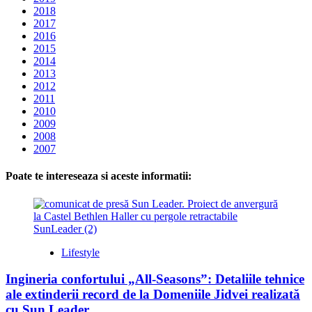
2018
2017
2016
2015
2014
2013
2012
2011
2010
2009
2008
2007
Poate te intereseaza si aceste informatii:
Lifestyle
Ingineria confortului „All-Seasons”: Detaliile tehnice
ale extinderii record de la Domeniile Jidvei realizată
cu Sun Leader