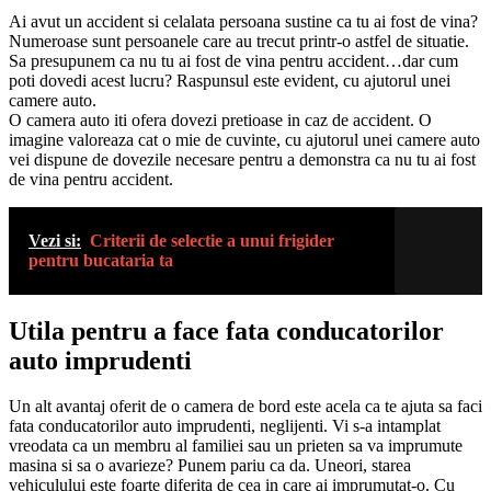
Ai avut un accident si celalata persoana sustine ca tu ai fost de vina?
Numeroase sunt persoanele care au trecut printr-o astfel de situatie.
Sa presupunem ca nu tu ai fost de vina pentru accident…dar cum
poti dovedi acest lucru? Raspunsul este evident, cu ajutorul unei
camere auto.
O camera auto iti ofera dovezi pretioase in caz de accident. O
imagine valoreaza cat o mie de cuvinte, cu ajutorul unei camere auto
vei dispune de dovezile necesare pentru a demonstra ca nu tu ai fost
de vina pentru accident.
Vezi si:
Criterii de selectie a unui frigider
pentru bucataria ta
Utila pentru a face fata conducatorilor
auto imprudenti
Un alt avantaj oferit de o camera de bord este acela ca te ajuta sa faci
fata conducatorilor auto imprudenti, neglijenti. Vi s-a intamplat
vreodata ca un membru al familiei sau un prieten sa va imprumute
masina si sa o avarieze? Punem pariu ca da. Uneori, starea
vehiculului este foarte diferita de cea in care ai imprumutat-o. Cu