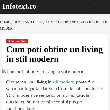
Primary
Sari
Infotext.ro
Menu
la
conținut
HOME
HOME AND DECO
CUM POTI OBTINE UN LIVING IN STIL
MODERN
Home and deco
Cum poti obtine un living
in stil modern
Obtinerea unui living in
stil modern
poate fi o
sarcina intriganta, dar si extrem de satisfacatoare.
Stilul modern se remarca prin simplitate, linii
curate, culori neutre si accentul pus pe
functionalitate.