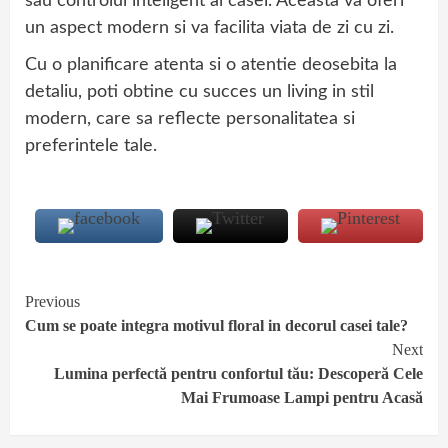
sau controlul inteligent al casei. Aceasta va oferi
un aspect modern si va facilita viata de zi cu zi.
Cu o planificare atenta si o atentie deosebita la
detaliu, poti obtine cu succes un living in stil
modern, care sa reflecte personalitatea si
preferintele tale.
Continue
Previous
Cum se poate integra motivul floral in decorul casei tale?
Reading
Next
Lumina perfectă pentru confortul tău: Descoperă Cele
Mai Frumoase Lampi pentru Acasă