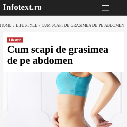
Primary
Sari
Infotext.ro
Menu
la
conținut
HOME
LIFESTYLE
CUM SCAPI DE GRASIMEA DE PE ABDOMEN
Lifestyle
Cum scapi de grasimea
de pe abdomen