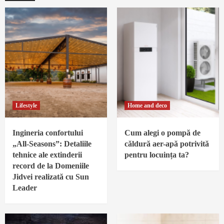
Lifestyle
Home and deco
Ingineria confortului
Cum alegi o pompă de
„All-Seasons”: Detaliile
căldură aer-apă potrivită
tehnice ale extinderii
pentru locuința ta?
record de la Domeniile
Jidvei realizată cu Sun
Leader