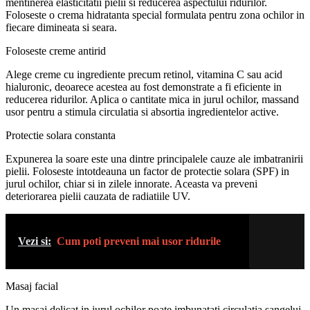
mentinerea elasticitatii pielii si reducerea aspectului ridurilor.
Foloseste o crema hidratanta special formulata pentru zona ochilor in
fiecare dimineata si seara.
Foloseste creme antirid
Alege creme cu ingrediente precum retinol, vitamina C sau acid
hialuronic, deoarece acestea au fost demonstrate a fi eficiente in
reducerea ridurilor. Aplica o cantitate mica in jurul ochilor, massand
usor pentru a stimula circulatia si absortia ingredientelor active.
Protectie solara constanta
Expunerea la soare este una dintre principalele cauze ale imbatranirii
pielii. Foloseste intotdeauna un factor de protectie solara (SPF) in
jurul ochilor, chiar si in zilele innorate. Aceasta va preveni
deteriorarea pielii cauzata de radiatiile UV.
Vezi si:
Cum poti preveni mai usor ridurile
Masaj facial
Un masaj delicat in jurul ochilor poate imbunatati circulatia sangelui