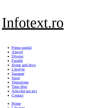
Sari
Infotext.ro
la
conținut
Primary
Prima pagină
Menu
Afaceri
Diverse
Familie
Home and deco
Lifestyle
Sanatate
Sport
Tehnologie
Timp liber
Articolul tau aici
Contact
Home
Lifestyle