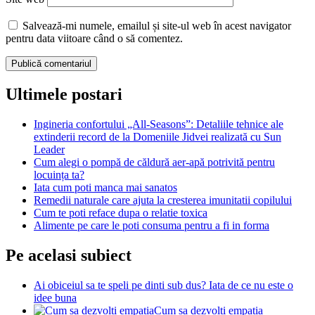
Salvează-mi numele, emailul și site-ul web în acest navigator
pentru data viitoare când o să comentez.
Ultimele postari
Ingineria confortului „All-Seasons”: Detaliile tehnice ale
extinderii record de la Domeniile Jidvei realizată cu Sun
Leader
Cum alegi o pompă de căldură aer-apă potrivită pentru
locuința ta?
Iata cum poti manca mai sanatos
Remedii naturale care ajuta la cresterea imunitatii copilului
Cum te poti reface dupa o relatie toxica
Alimente pe care le poti consuma pentru a fi in forma
Pe acelasi subiect
Ai obiceiul sa te speli pe dinti sub dus? Iata de ce nu este o
idee buna
Cum sa dezvolti empatia