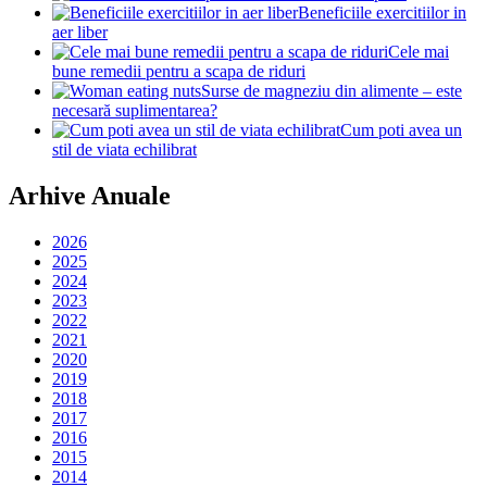
Beneficiile exercitiilor in
aer liber
Cele mai
bune remedii pentru a scapa de riduri
Surse de magneziu din alimente – este
necesară suplimentarea?
Cum poti avea un
stil de viata echilibrat
Arhive Anuale
2026
2025
2024
2023
2022
2021
2020
2019
2018
2017
2016
2015
2014