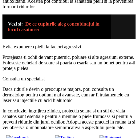
antioxidanti. Acestea pot contribui la sanatatea pielii si la prevenirea
formarii ridurilor.
Vezi si:
De ce cuplurile aleg concubinajul in
locul casatoriei
Evita expunerea pielii la factori agressivi
Protejeaza-ti ochii de vant puternic, poluare si alte agresiuni externe.
Foloseste ochelari de soare si poarta o esarfa sau un bonet pentru a-ti
proteja pielea.
Consulta un specialist
Daca ridurile devin o preocupare majora, poti consulta un
dermatolog pentru optiuni mai avansate, cum ar fi tratamentele cu
laser sau injectiile cu acid hialuronic.
In concluzie, ingrijirea zilnica, protectia solara si un stil de viata
sanatos sunt esentiale pentru a mentine o piele frumoasa si pentru a
preveni ridurile din jurul ochilor. Adopta aceste practici in rutina ta si
vei observa o imbunatatire semnificativa a aspectului pielii tale.
Share on
Tweet
Save