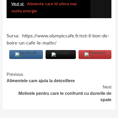
Vezi si:
Alimente care iti ofera mai
multa energie
Sursa: https://www.olympiccafe.fr/est-il-bon-de-
boire-un-cafe-le-matin/
Continue
Previous
Alimentele care ajuta la detoxifiere
Reading
Next
Motivele pentru care te confrunti cu durerile de
spate