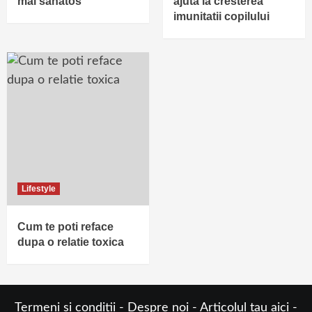
mai sanatos
ajuta la cresterea
imunitatii copilului
Lifestyle
Cum te poti reface
dupa o relatie toxica
Termeni si conditii
-
Despre noi
-
Articolul tau aici
-