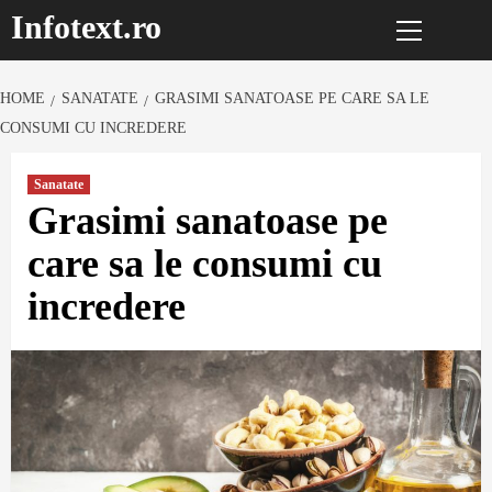
Primary
Sari
Infotext.ro
Menu
la
conținut
HOME
SANATATE
GRASIMI SANATOASE PE CARE SA LE
CONSUMI CU INCREDERE
Sanatate
Grasimi sanatoase pe
care sa le consumi cu
incredere