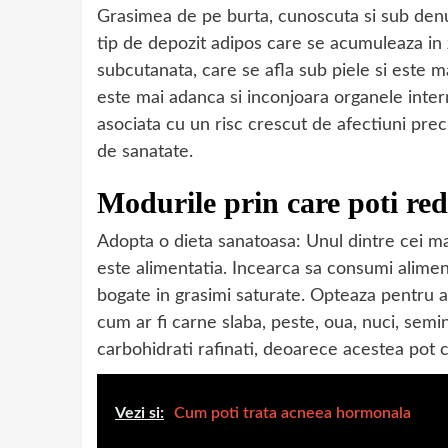
Grasimea de pe burta, cunoscuta si sub den
tip de depozit adipos care se acumuleaza in
subcutanata, care se afla sub piele si este 
este mai adanca si inconjoara organele interne
asociata cu un risc crescut de afectiuni prec
de sanatate.
Modurile prin care poti re
Adopta o dieta sanatoasa: Unul dintre cei ma
este alimentatia. Incearca sa consumi aliment
bogate in grasimi saturate. Opteaza pentru al
cum ar fi carne slaba, peste, oua, nuci, sem
carbohidrati rafinati, deoarece acestea pot c
Vezi si:
Cum poti trata acneea hormonala