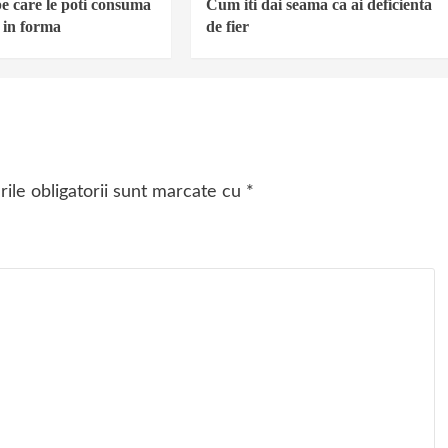
e care le poti consuma
Cum iti dai seama ca ai deficienta
i in forma
de fier
ile obligatorii sunt marcate cu
*