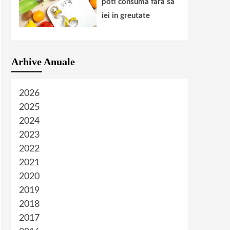
poti consuma fara sa
iei in greutate
Arhive Anuale
2026
2025
2024
2023
2022
2021
2020
2019
2018
2017