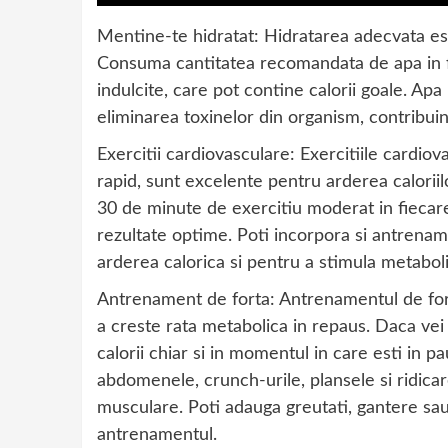
Mentine-te hidratat: Hidratarea adecvata es
Consuma cantitatea recomandata de apa in fiec
indulcite, care pot contine calorii goale. Apa
eliminarea toxinelor din organism, contribuin
Exercitii cardiovasculare: Exercitiile cardiova
rapid, sunt excelente pentru arderea caloriilo
30 de minute de exercitiu moderat in fiecar
rezultate optime. Poti incorpora si antrenam
arderea calorica si pentru a stimula metabol
Antrenament de forta: Antrenamentul de for
a creste rata metabolica in repaus. Daca ve
calorii chiar si in momentul in care esti in 
abdomenele, crunch-urile, plansele si ridicare
musculare. Poti adauga greutati, gantere sa
antrenamentul.