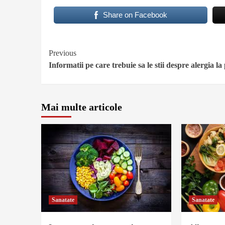
Share on Facebook
Continue
Previous
Informatii pe care trebuie sa le stii despre alergia la
Reading
Mai multe articole
Sanatate
Sanatate