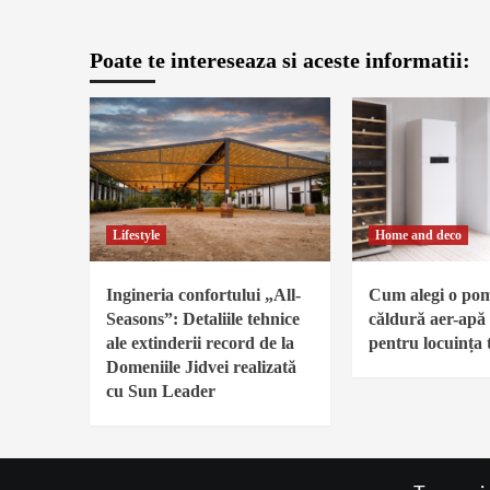
Poate te intereseaza si aceste informatii:
Lifestyle
Home and deco
Ingineria confortului „All-
Cum alegi o po
Seasons”: Detaliile tehnice
căldură aer-apă 
ale extinderii record de la
pentru locuința 
Domeniile Jidvei realizată
cu Sun Leader