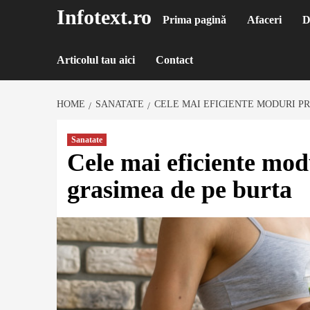
Sari
Infotext.ro
Prima pagină
Afaceri
D
la
conținut
Articolul tau aici
Contact
HOME
SANATATE
CELE MAI EFICIENTE MODURI PR
Sanatate
Cele mai eficiente mod
grasimea de pe burta