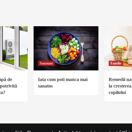
Sanatate
Familie
mpă de
Iata cum poti manca mai
Remedii nat
potrivită
sanatos
la cresterea
ta?
copilului