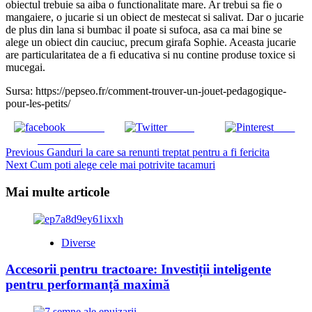
obiectul trebuie sa aiba o functionalitate mare. Ar trebui sa fie o
mangaiere, o jucarie si un obiect de mestecat si salivat. Dar o jucarie
de plus din lana si bumbac il poate si sufoca, asa ca mai bine se
alege un obiect din cauciuc, precum girafa Sophie. Aceasta jucarie
are particularitatea de a fi educativa si nu contine produse toxice si
mucegai.
Sursa: https://pepseo.fr/comment-trouver-un-jouet-pedagogique-
pour-les-petits/
Share on
Tweet
Save
Facebook
Continue
Previous
Ganduri la care sa renunti treptat pentru a fi fericita
Next
Cum poti alege cele mai potrivite tacamuri
Reading
Mai multe articole
Diverse
Accesorii pentru tractoare: Investiții inteligente
pentru performanță maximă