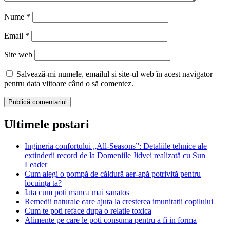
Nume
*
Email
*
Site web
Salvează-mi numele, emailul și site-ul web în acest navigator
pentru data viitoare când o să comentez.
Ultimele postari
Ingineria confortului „All-Seasons”: Detaliile tehnice ale
extinderii record de la Domeniile Jidvei realizată cu Sun
Leader
Cum alegi o pompă de căldură aer-apă potrivită pentru
locuința ta?
Iata cum poti manca mai sanatos
Remedii naturale care ajuta la cresterea imunitatii copilului
Cum te poti reface dupa o relatie toxica
Alimente pe care le poti consuma pentru a fi in forma