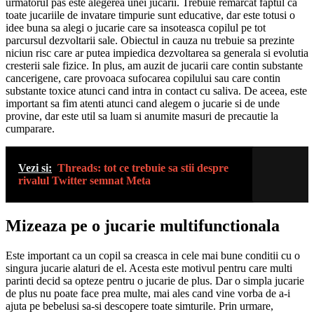
urmatorul pas este alegerea unei jucarii. Trebuie remarcat faptul ca
toate jucariile de invatare timpurie sunt educative, dar este totusi o
idee buna sa alegi o jucarie care sa insoteasca copilul pe tot
parcursul dezvoltarii sale. Obiectul in cauza nu trebuie sa prezinte
niciun risc care ar putea impiedica dezvoltarea sa generala si evolutia
cresterii sale fizice. In plus, am auzit de jucarii care contin substante
cancerigene, care provoaca sufocarea copilului sau care contin
substante toxice atunci cand intra in contact cu saliva. De aceea, este
important sa fim atenti atunci cand alegem o jucarie si de unde
provine, dar este util sa luam si anumite masuri de precautie la
cumparare.
Vezi si:
Threads: tot ce trebuie sa stii despre
rivalul Twitter semnat Meta
Mizeaza pe o jucarie multifunctionala
Este important ca un copil sa creasca in cele mai bune conditii cu o
singura jucarie alaturi de el. Acesta este motivul pentru care multi
parinti decid sa opteze pentru o jucarie de plus. Dar o simpla jucarie
de plus nu poate face prea multe, mai ales cand vine vorba de a-i
ajuta pe bebelusi sa-si descopere toate simturile. Prin urmare,