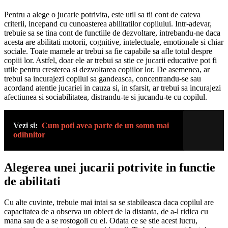
Pentru a alege o jucarie potrivita, este util sa tii cont de cateva
criterii, incepand cu cunoasterea abilitatilor copilului. Intr-adevar,
trebuie sa se tina cont de functiile de dezvoltare, intrebandu-ne daca
acesta are abilitati motorii, cognitive, intelectuale, emotionale si chiar
sociale. Toate mamele ar trebui sa fie capabile sa afle totul despre
copiii lor. Astfel, doar ele ar trebui sa stie ce jucarii educative pot fi
utile pentru cresterea si dezvoltarea copiilor lor. De asemenea, ar
trebui sa incurajezi copilul sa gandeasca, concentrandu-se sau
acordand atentie jucariei in cauza si, in sfarsit, ar trebui sa incurajezi
afectiunea si sociabilitatea, distrandu-te si jucandu-te cu copilul.
Vezi si:
Cum poti avea parte de un somn mai
odihnitor
Alegerea unei jucarii potrivite in functie
de abilitati
Cu alte cuvinte, trebuie mai intai sa se stabileasca daca copilul are
capacitatea de a observa un obiect de la distanta, de a-l ridica cu
mana sau de a se rostogoli cu el. Odata ce se stie acest lucru,