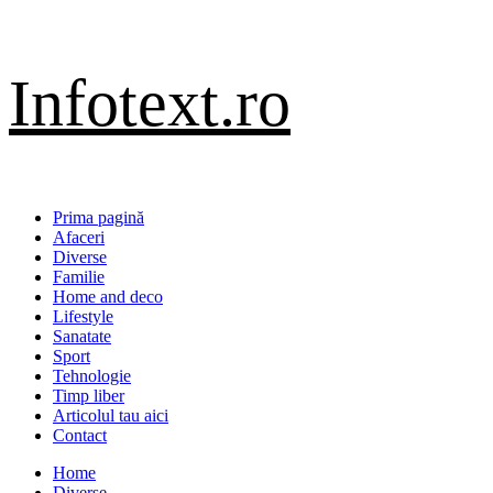
Sari
Infotext.ro
la
conținut
Primary
Prima pagină
Menu
Afaceri
Diverse
Familie
Home and deco
Lifestyle
Sanatate
Sport
Tehnologie
Timp liber
Articolul tau aici
Contact
Home
Diverse