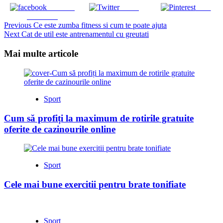
Share on
Tweet
Save
Facebook
Continue
Previous
Ce este zumba fitness si cum te poate ajuta
Next
Cat de util este antrenamentul cu greutati
Reading
Mai multe articole
Sport
Cum să profiți la maximum de rotirile gratuite
oferite de cazinourile online
Sport
Cele mai bune exercitii pentru brate tonifiate
Sport