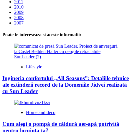
2011
2010
2009
2008
2007
Poate te intereseaza si aceste informatii:
Lifestyle
Ingineria confortului „All-Seasons”: Detaliile tehnice
ale extinderii record de la Domeniile Jidvei realizată
cu Sun Leader
Home and deco
Cum alegi o pompă de căldură aer-apă potrivită
pentru locuința ta?