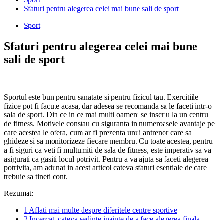
Sfaturi pentru alegerea celei mai bune sali de sport
Sport
Sfaturi pentru alegerea celei mai bune
sali de sport
Sportul este bun pentru sanatate si pentru fizicul tau. Exercitiile
fizice pot fi facute acasa, dar adesea se recomanda sa le faceti intr-o
sala de sport. Din ce in ce mai multi oameni se inscriu la un centru
de fitness. Motivele constau cu siguranta in numeroasele avantaje pe
care acestea le ofera, cum ar fi prezenta unui antrenor care sa
ghideze si sa monitorizeze fiecare membru. Cu toate acestea, pentru
a fi siguri ca veti fi multumiti de sala de fitness, este imperativ sa va
asigurati ca gasiti locul potrivit. Pentru a va ajuta sa faceti alegerea
potrivita, am adunat in acest articol cateva sfaturi esentiale de care
trebuie sa tineti cont.
Rezumat:
1
Aflati mai multe despre diferitele centre sportive
2
Incercati cateva sedinte inainte de a face alegerea finala