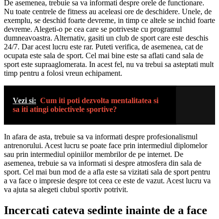
De asemenea, trebuie sa va informati despre orele de functionare.
Nu toate centrele de fitness au aceleasi ore de deschidere. Unele, de
exemplu, se deschid foarte devreme, in timp ce altele se inchid foarte
devreme. Alegeti-o pe cea care se potriveste cu programul
dumneavoastra. Alternativ, gasiti un club de sport care este deschis
24/7. Dar acest lucru este rar. Puteti verifica, de asemenea, cat de
ocupata este sala de sport. Cel mai bine este sa aflati cand sala de
sport este supraaglomerata. In acest fel, nu va trebui sa asteptati mult
timp pentru a folosi vreun echipament.
Vezi si:
Cum iti poti dezvolta mentalitatea si
sa iti atingi obiectivele sportive?
In afara de asta, trebuie sa va informati despre profesionalismul
antrenorului. Acest lucru se poate face prin intermediul diplomelor
sau prin intermediul opiniilor membrilor de pe internet. De
asemenea, trebuie sa va informati si despre atmosfera din sala de
sport. Cel mai bun mod de a afla este sa vizitati sala de sport pentru
a va face o impresie despre tot ceea ce este de vazut. Acest lucru va
va ajuta sa alegeti clubul sportiv potrivit.
Incercati cateva sedinte inainte de a face