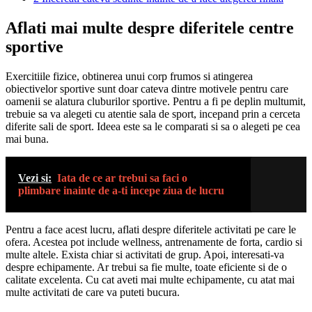
Aflati mai multe despre diferitele centre
sportive
Exercitiile fizice, obtinerea unui corp frumos si atingerea
obiectivelor sportive sunt doar cateva dintre motivele pentru care
oamenii se alatura cluburilor sportive. Pentru a fi pe deplin multumit,
trebuie sa va alegeti cu atentie sala de sport, incepand prin a cerceta
diferite sali de sport. Ideea este sa le comparati si sa o alegeti pe cea
mai buna.
Vezi si:
Iata de ce ar trebui sa faci o
plimbare inainte de a-ti incepe ziua de lucru
Pentru a face acest lucru, aflati despre diferitele activitati pe care le
ofera. Acestea pot include wellness, antrenamente de forta, cardio si
multe altele. Exista chiar si activitati de grup. Apoi, interesati-va
despre echipamente. Ar trebui sa fie multe, toate eficiente si de o
calitate excelenta. Cu cat aveti mai multe echipamente, cu atat mai
multe activitati de care va puteti bucura.