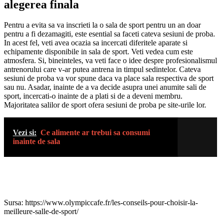
alegerea finala
Pentru a evita sa va inscrieti la o sala de sport pentru un an doar
pentru a fi dezamagiti, este esential sa faceti cateva sesiuni de proba.
In acest fel, veti avea ocazia sa incercati diferitele aparate si
echipamente disponibile in sala de sport. Veti vedea cum este
atmosfera. Si, bineinteles, va veti face o idee despre profesionalismul
antrenorului care v-ar putea antrena in timpul sedintelor. Cateva
sesiuni de proba va vor spune daca va place sala respectiva de sport
sau nu. Asadar, inainte de a va decide asupra unei anumite sali de
sport, incercati-o inainte de a plati si de a deveni membru.
Majoritatea salilor de sport ofera sesiuni de proba pe site-urile lor.
Vezi si:
Ce alimente ar trebui sa consumi
inainte de sala
Sursa: https://www.olympiccafe.fr/les-conseils-pour-choisir-la-
meilleure-salle-de-sport/