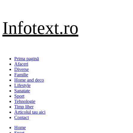
Sari
Infotext.ro
la
conținut
Primary
Prima pagină
Menu
Afaceri
Diverse
Familie
Home and deco
Lifestyle
Sanatate
Sport
Tehnologie
Timp liber
Articolul tau aici
Contact
Home
Sport