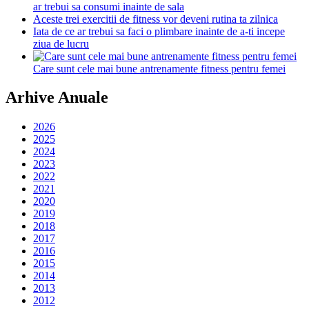
ar trebui sa consumi inainte de sala
Aceste trei exercitii de fitness vor deveni rutina ta zilnica
Iata de ce ar trebui sa faci o plimbare inainte de a-ti incepe
ziua de lucru
Care sunt cele mai bune antrenamente fitness pentru femei
Arhive Anuale
2026
2025
2024
2023
2022
2021
2020
2019
2018
2017
2016
2015
2014
2013
2012