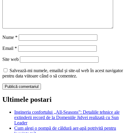
Nume
*
Email
*
Site web
Salvează-mi numele, emailul și site-ul web în acest navigator
pentru data viitoare când o să comentez.
Ultimele postari
Ingineria confortului „All-Seasons”: Detaliile tehnice ale
extinderii record de la Domeniile Jidvei realizată cu Sun
Leader
Cum alegi o pompă de căldură aer-apă potrivită pentru