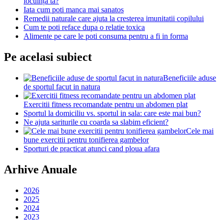
locuința ta?
Iata cum poti manca mai sanatos
Remedii naturale care ajuta la cresterea imunitatii copilului
Cum te poti reface dupa o relatie toxica
Alimente pe care le poti consuma pentru a fi in forma
Pe acelasi subiect
Beneficiile aduse
de sportul facut in natura
Exercitii fitness recomandate pentru un abdomen plat
Sportul la domiciliu vs. sportul in sala: care este mai bun?
Ne ajuta sariturile cu coarda sa slabim eficient?
Cele mai
bune exercitii pentru tonifierea gambelor
Sporturi de practicat atunci cand ploua afara
Arhive Anuale
2026
2025
2024
2023