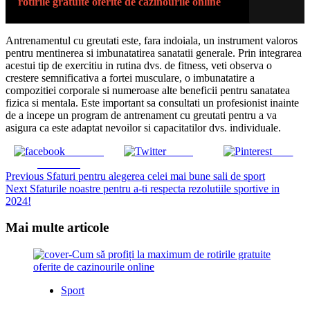
rotirile gratuite oferite de cazinourile online
Antrenamentul cu greutati este, fara indoiala, un instrument valoros
pentru mentinerea si imbunatatirea sanatatii generale. Prin integrarea
acestui tip de exercitiu in rutina dvs. de fitness, veti observa o
crestere semnificativa a fortei musculare, o imbunatatire a
compozitiei corporale si numeroase alte beneficii pentru sanatatea
fizica si mentala. Este important sa consultati un profesionist inainte
de a incepe un program de antrenament cu greutati pentru a va
asigura ca este adaptat nevoilor si capacitatilor dvs. individuale.
Share on
Tweet
Save
Facebook
Continue
Previous
Sfaturi pentru alegerea celei mai bune sali de sport
Next
Sfaturile noastre pentru a-ti respecta rezolutiile sportive in
Reading
2024!
Mai multe articole
Sport