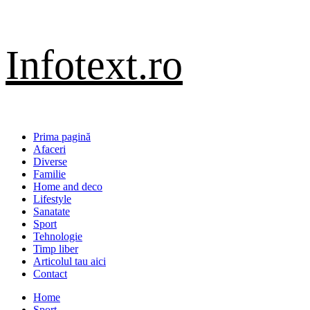
Sari
Infotext.ro
la
conținut
Primary
Prima pagină
Menu
Afaceri
Diverse
Familie
Home and deco
Lifestyle
Sanatate
Sport
Tehnologie
Timp liber
Articolul tau aici
Contact
Home
Sport