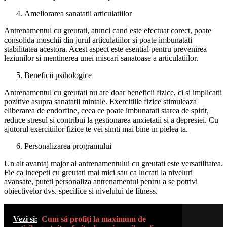
Ameliorarea sanatatii articulatiilor
Antrenamentul cu greutati, atunci cand este efectuat corect, poate
consolida muschii din jurul articulatiilor si poate imbunatati
stabilitatea acestora. Acest aspect este esential pentru prevenirea
leziunilor si mentinerea unei miscari sanatoase a articulatiilor.
Beneficii psihologice
Antrenamentul cu greutati nu are doar beneficii fizice, ci si implicatii
pozitive asupra sanatatii mintale. Exercitiile fizice stimuleaza
eliberarea de endorfine, ceea ce poate imbunatati starea de spirit,
reduce stresul si contribui la gestionarea anxietatii si a depresiei. Cu
ajutorul exercitiilor fizice te vei simti mai bine in pielea ta.
Personalizarea programului
Un alt avantaj major al antrenamentului cu greutati este versatilitatea.
Fie ca incepeti cu greutati mai mici sau ca lucrati la niveluri
avansate, puteti personaliza antrenamentul pentru a se potrivi
obiectivelor dvs. specifice si nivelului de fitness.
Vezi si:
Cum să profiți la maximum de