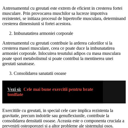
Antrenamentul cu greutati este extrem de eficient in cresterea fortei
musculare. Prin provocarea muschilor sa lucreze impotriva
rezistentei, se initiaza procesul de hipertrofie musculara, determinand
cresterea dimensiunii si fortei acestora.
Imbunatatirea armoniei corporale
Antrenamentul cu greutati contribuie la arderea caloriilor si la
cresterea masei musculare, ceea ce poate duce la imbunatatirea
armoniei corporale. Inlocuirea tesutului adipos cu masa musculara
poate spori metabolismul si poate contribui la mentinerea unei
greutati sanatoase.
Consolidarea sanatatii osoase
Vezi si:
Cele mai bune exercitii pentru brate
tonifiate
Exercitiile cu greutati, in special cele care implica rezistenta la
gravitatie, precum indoirile sau genuflexiunile, contribuie la
consolidarea densitatii osoase. Aceasta este o componenta cruciala a
prevenirii osteoporozei si a altor probleme ale sistemului osos.