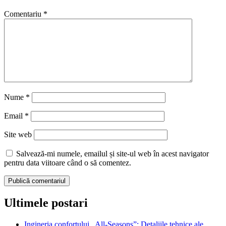
Comentariu
*
Nume
*
Email
*
Site web
Salvează-mi numele, emailul și site-ul web în acest navigator
pentru data viitoare când o să comentez.
Ultimele postari
Ingineria confortului „All-Seasons”: Detaliile tehnice ale