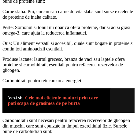
bune de proteine sunt:
Carne slaba: Pui, curcan sau carne de vita slaba sunt surse excelente
de proteine de inalta calitate.
Peste: Somonul si tonul nu doar ca ofera proteine, dar si acizi grasi
omega-3, care ajuta la reducerea inflamatiei.
Oua: Un aliment versatil si accesibil, ouale sunt bogate in proteine si
contin toti aminoacizii esentiali.
Produse lactate: Iaurtul grecesc, branza de vaci sau laptele ofera
proteine si carbohidrati, esentiali pentru refacerea rezervelor de
glicogen.
Carbohidrati pentru reincarcarea energiei
Vezi si:
Cele mai eficiente moduri prin care
poti scapa de grasimea de pe burta
Carbohidratii sunt necesari pentru refacerea rezervelor de glicogen
din muschi, care sunt epuizate in timpul exercitiului fizic. Sursele
bune de carbohidrati sunt: