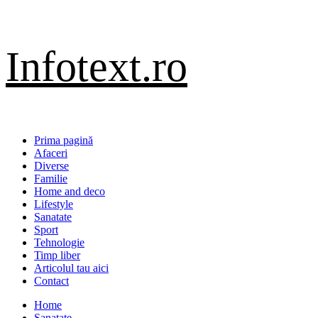
Sari
Infotext.ro
la
conținut
Primary
Prima pagină
Menu
Afaceri
Diverse
Familie
Home and deco
Lifestyle
Sanatate
Sport
Tehnologie
Timp liber
Articolul tau aici
Contact
Home
Sanatate