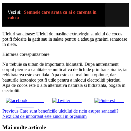
Vezi si:
Semnele care arata ca ai o carenta in
calciu
Uleiuri sanatoase: Uleiul de masline extravirgin si uleiul de cocos
pot fi folosite la gatit sau in salate pentru a adauga grasimi sanatoase
in dieta.
Hidrarea corespunzatoare
Nu trebuie sa uitam de importanta hidratarii. Dupa antrenament,
corpul pierde o cantitate semnificativa de lichide prin transpiratie, iar
rehidratarea este esentiala. Apa este cea mai buna optiune, dar
bauturile izotonice pot fi utile pentru a inlocui electrolitii pierduti.
Apa de cocos este o alta alternativa naturala si hidratanta, bogata in
electroliti.
Share on
Tweet
Save
Facebook
Continue
Previous
Care sunt beneficiile uleiului de ricin asupra sanatatii?
Next
Cat de important este zincul in organism
Reading
Mai multe articole