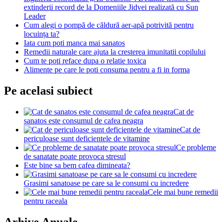
extinderii record de la Domeniile Jidvei realizată cu Sun
Leader
Cum alegi o pompă de căldură aer-apă potrivită pentru
locuința ta?
Iata cum poti manca mai sanatos
Remedii naturale care ajuta la cresterea imunitatii copilului
Cum te poti reface dupa o relatie toxica
Alimente pe care le poti consuma pentru a fi in forma
Pe acelasi subiect
Cat de
sanatos este consumul de cafea neagra
Cat de
periculoase sunt deficientele de vitamine
Ce probleme
de sanatate poate provoca stresul
Este bine sa bem cafea dimineata?
Grasimi sanatoase pe care sa le consumi cu incredere
Cele mai bune remedii
pentru raceala
Arhive Anuale