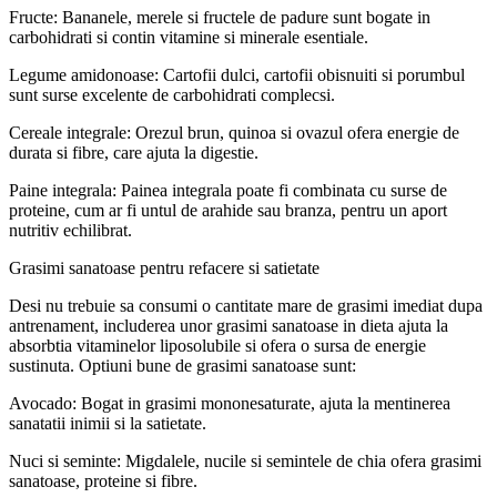
Fructe: Bananele, merele si fructele de padure sunt bogate in
carbohidrati si contin vitamine si minerale esentiale.
Legume amidonoase: Cartofii dulci, cartofii obisnuiti si porumbul
sunt surse excelente de carbohidrati complecsi.
Cereale integrale: Orezul brun, quinoa si ovazul ofera energie de
durata si fibre, care ajuta la digestie.
Paine integrala: Painea integrala poate fi combinata cu surse de
proteine, cum ar fi untul de arahide sau branza, pentru un aport
nutritiv echilibrat.
Grasimi sanatoase pentru refacere si satietate
Desi nu trebuie sa consumi o cantitate mare de grasimi imediat dupa
antrenament, includerea unor grasimi sanatoase in dieta ajuta la
absorbtia vitaminelor liposolubile si ofera o sursa de energie
sustinuta. Optiuni bune de grasimi sanatoase sunt:
Avocado: Bogat in grasimi mononesaturate, ajuta la mentinerea
sanatatii inimii si la satietate.
Nuci si seminte: Migdalele, nucile si semintele de chia ofera grasimi
sanatoase, proteine si fibre.