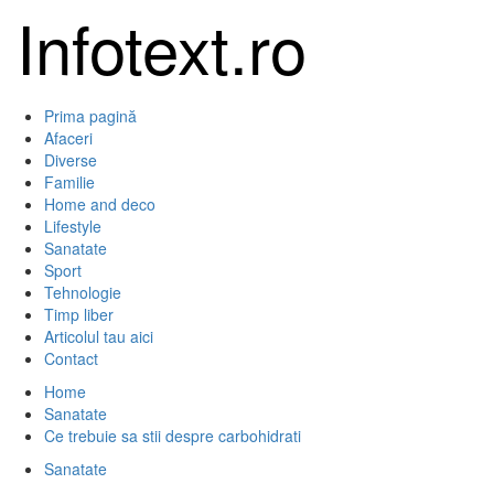
Sari
Infotext.ro
la
conținut
Primary
Prima pagină
Menu
Afaceri
Diverse
Familie
Home and deco
Lifestyle
Sanatate
Sport
Tehnologie
Timp liber
Articolul tau aici
Contact
Home
Sanatate
Ce trebuie sa stii despre carbohidrati
Sanatate