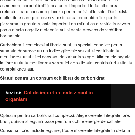
asemenea, carbohidratii joaca un rol important in functionarea
creierului, care consuma glucoza pentru activitatile sale. Desi exista
multe diete care promoveaza reducerea carbohidratilor pentru
pierderea in greutate, este important de retinut ca o restrictie severa
poate afecta negativ metabolismul si poate provoca dezechilibre
hormonale.
Carbohidratii complecsi si fibrele sunt, in special, benefice pentru
sanatate deoarece au un indice glicemic scazut si contribuie la
mentinerea unui nivel constant de zahar in sange. Alimentele bogate
in fibre ajuta la mentinerea senzatiei de satietate, contribuind astfel la
controlul greutatii.
Sfaturi pentru un consum echilibrat de carbohidrati
Vezi si:
Cat de important este zincul in
organism
Opteaza pentru carbohidrati complecsi: Alege cereale integrale, orez
brun, quinoa si leguminoase pentru a obtine energie de calitate.
Consuma fibre: Include legume, fructe si cereale integrale in dieta ta