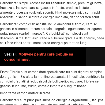
Carbohidrati simpli: Acestia includ zaharurile simple, precum glucoza,
fructoza si lactoza, care se gasesc in fructe, produse lactate si
alimente procesate (dulciuri, sucuri). Fiind molecule mici, sunt rapid
absorbite in sange si ofera o energie imediata, dar pe termen scurt.
Carbohidrati complecsi: Acestia includ amidonul si fibrele, care se
gasesc in alimente precum cereale integrale, leguminoase si legume
radacinoase (cartofi, morcovi). Carbohidratii complecsi sunt
descompusi mai lent, asigurand o eliberare graduala de energie, ceea
ce ii face ideali pentru mentinerea energiei pe termen lung.
Vezi si:
Motivele pentru care trebuie sa
consumi must
Fibre: Fibrele sunt carbohidrati speciali care nu sunt digerati complet
de organism. Ele ajuta la mentinerea sanatatii intestinale, contribuie la
controlul greutatii si reduc riscul de boli cardiovasculare. Fibrele se
gasesc in legume, fructe, cereale integrale si leguminoase.
Importanta carbohidratilor in dieta
Carbohidratii sunt principala sursa de energie a organismului, iar lipsa
acestora poate duce la senzatie de oboseala si slabiciune. De