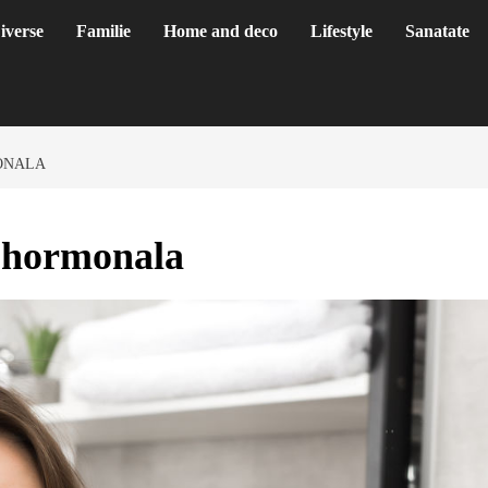
iverse
Familie
Home and deco
Lifestyle
Sanatate
ONALA
a hormonala