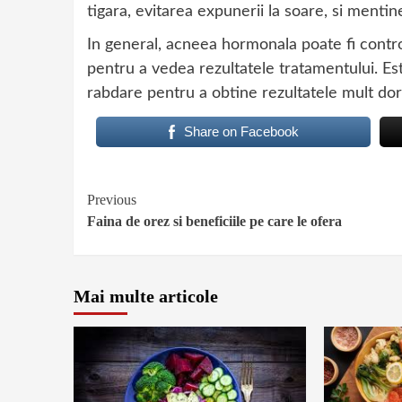
tigara, evitarea expunerii la soare, si mentin
In general, acneea hormonala poate fi contro
pentru a vedea rezultatele tratamentului. Es
rabdare pentru a obtine rezultatele mult dori
Share on Facebook
Continue
Previous
Faina de orez si beneficiile pe care le ofera
Reading
Mai multe articole