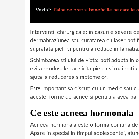
Vezi si:
Faina de orez si beneficiile pe care le 
Interventii chirurgicale: in cazurile severe 
dermabraziunea sau curatarea cu laser pot fi
suprafata pielii si pentru a reduce inflamatia
Schimbarea stilului de viata: poti adopta in 
evita produsele care irita pielea si mai poti
ajuta la reducerea simptomelor.
Este important sa discuti cu un medic sau 
acestei forme de acnee si pentru a avea pa
Ce este acneea hormonala
Acneea hormonala este o forma comuna de ac
Apare in special in timpul adolescentei, atu