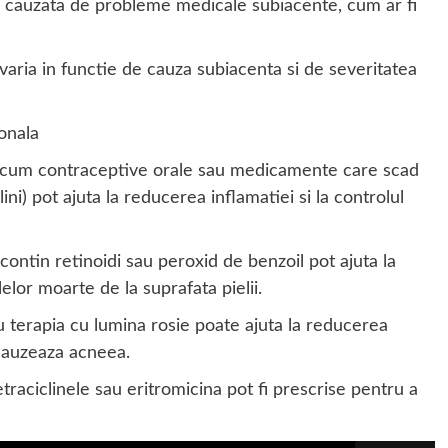
fi cauzata de probleme medicale subiacente, cum ar fi
ria in functie de cauza subiacenta si de severitatea
onala
um contraceptive orale sau medicamente care scad
i) pot ajuta la reducerea inflamatiei si la controlul
ntin retinoidi sau peroxid de benzoil pot ajuta la
elor moarte de la suprafata pielii.
u terapia cu lumina rosie poate ajuta la reducerea
 cauzeaza acneea.
aciclinele sau eritromicina pot fi prescrise pentru a