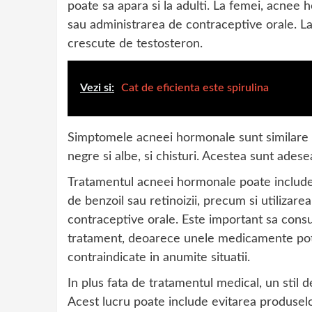
poate sa apara si la adulti. La femei, acnee 
sau administrarea de contraceptive orale. La
crescute de testosteron.
Vezi si:
Cat de eficienta este spirulina
Simptomele acneei hormonale sunt similare 
negre si albe, si chisturi. Acestea sunt adesea
Tratamentul acneei hormonale poate include 
de benzoil sau retinoizii, precum si utilizar
contraceptive orale. Este important sa consu
tratament, deoarece unele medicamente pot 
contraindicate in anumite situatii.
In plus fata de tratamentul medical, un stil 
Acest lucru poate include evitarea produselo