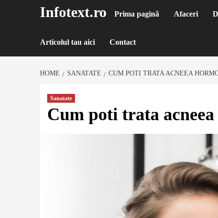
Sari
Infotext.ro
Prima pagină
Afaceri
D
la
conținut
Articolul tau aici
Contact
HOME
SANATATE
CUM POTI TRATA ACNEEA HORM
Sanatate
Cum poti trata acnee