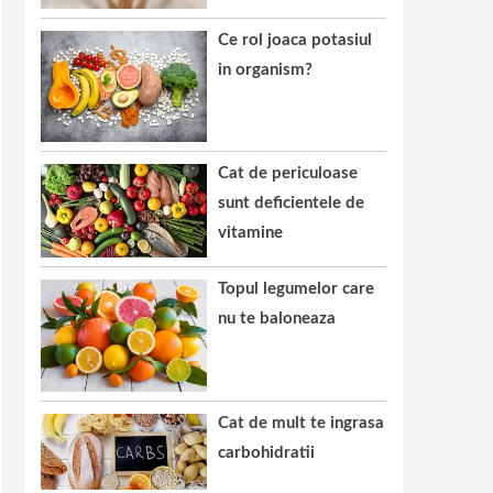
Ce rol joaca potasiul
in organism?
Cat de periculoase
sunt deficientele de
vitamine
Topul legumelor care
nu te baloneaza
Cat de mult te ingrasa
carbohidratii