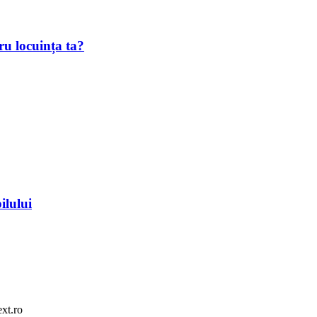
ru locuința ta?
ilului
ext.ro