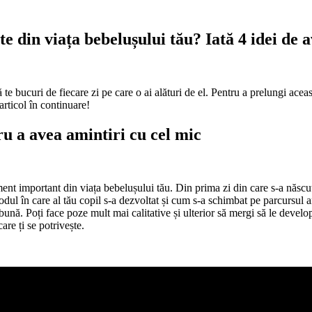
din viața bebelușului tău? Iată 4 idei de a
 te bucuri de fiecare zi pe care o ai alături de el. Pentru a prelungi ace
 articol în continuare!
tru a avea amintiri cu cel mic
nt important din viața bebelușului tău. Din prima zi din care s-a născut,
ul în care al tău copil s-a dezvoltat și cum s-a schimbat pe parcursul a
bună. Poți face poze mult mai calitative și ulterior să mergi să le devel
are ți se potrivește.